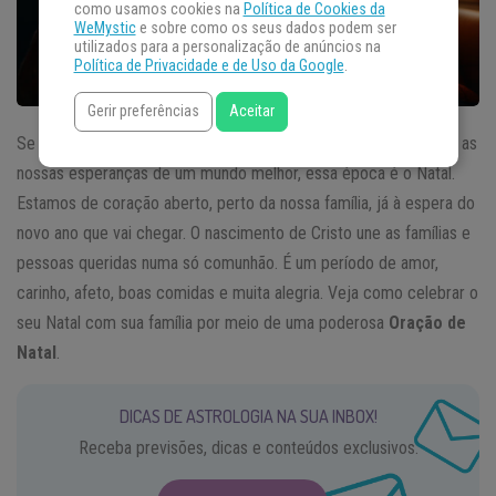
como usamos cookies na
Política de Cookies da
WeMystic
e sobre como os seus dados podem ser
utilizados para a personalização de anúncios na
Política de Privacidade e de Uso da Google
.
Gerir preferências
Aceitar
Se existe uma boa época para reacender a nossa fé e restaurar as
nossas esperanças de um mundo melhor, essa época é o Natal.
Estamos de coração aberto, perto da nossa família, já à espera do
novo ano que vai chegar. O nascimento de Cristo une as famílias e
pessoas queridas numa só comunhão. É um período de amor,
carinho, afeto, boas comidas e muita alegria. Veja como celebrar o
seu Natal com sua família por meio de uma poderosa
Oração de
Natal
.
DICAS DE ASTROLOGIA NA SUA INBOX!
Receba previsões, dicas e conteúdos exclusivos.