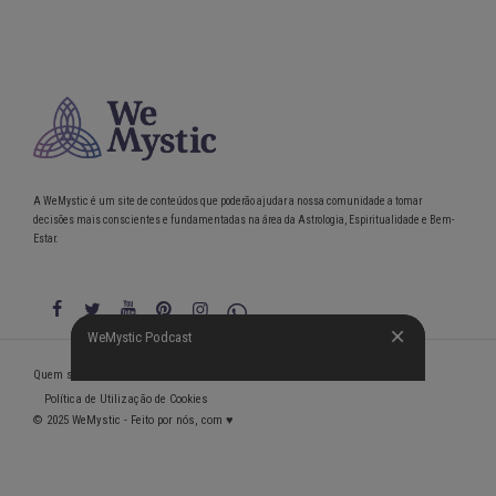
A WeMystic é um site de conteúdos que poderão ajudar a nossa comunidade a tomar
decisões mais conscientes e fundamentadas na área da Astrologia, Espiritualidade e Bem-
Estar.
WeMystic Podcast
WeMystic Podcast
Quem somos
Política de Privacidade
Condições gerais de utilização
Política de Utilização de Cookies
© 2025 WeMystic - Feito por nós, com ♥