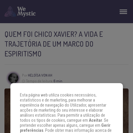
QUEM FOI CHICO XAVIER? A VIDA E
TRAJETÓRIA DE UM MARCO DO
ESPIRITISMO
Por
HELOÍSA VON AH
Tempo de leitura:
6 min
Esta página web utiliza cookies necessários,
estatísticos e de marketing, para melhorar a
experiência de navegação do Utilizador, apresentar
acções de marketing do seu interesse e elaborar
análises estatísticas. Para permitir a utilização de
todos os tipos de cookies, carregue em
Aceitar
. Se
pretender escolher apenas alguns, carregue em
Gerir
preferências
. Pode obter mais informação acerca de