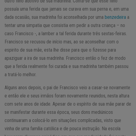
outro filho adotivo de sua madrinha. Conta-se que esse filho
possuía uma ferida que jamais se curava em sua perna e, em uma
dada ocasião, sua madrinha foi aconselhada por uma
benzedeira
a
tentar uma simpatia que consistia em pedir a outra criança – no
caso Francisco -, a lamber a tal ferida durante três sextas-feiras.
Francisco se recusou de início mas, ao se aconselhar com o
espirito de sua mãe, esta lhe disse para que o fizesse para
apaziguar a ira de sua madrinha. Francisco então o fez de modo
que a ferida realmente foi curada e sua madrinha também passou
a tratá-lo melhor.
Alguns anos depois, o pai de Francisco veio a casar-se novamente
e então ele e seus irmãos foram novamente reunidos, nesta altura
com sete anos de idade. Apesar de o espírito de sua mãe parar de
se manifestar durante essa época, seus dons mediúnicos
continuaram a colocá-lo em situações complicadas, visto que
vinha de uma família católica e de pouca instrução. Na escola