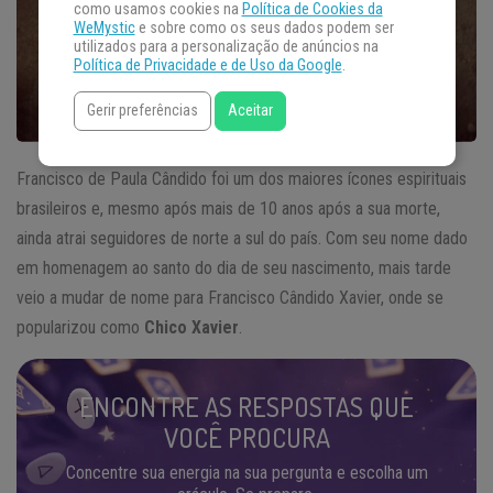
como usamos cookies na
Política de Cookies da
WeMystic
e sobre como os seus dados podem ser
utilizados para a personalização de anúncios na
Política de Privacidade e de Uso da Google
.
Gerir preferências
Aceitar
Francisco de Paula Cândido foi um dos maiores ícones espirituais
brasileiros e, mesmo após mais de 10 anos após a sua morte,
ainda atrai seguidores de norte a sul do país. Com seu nome dado
em homenagem ao santo do dia de seu nascimento, mais tarde
veio a mudar de nome para Francisco Cândido Xavier, onde se
popularizou como
Chico Xavier
.
ENCONTRE AS RESPOSTAS QUE
VOCÊ PROCURA
Concentre sua energia na sua pergunta e escolha um