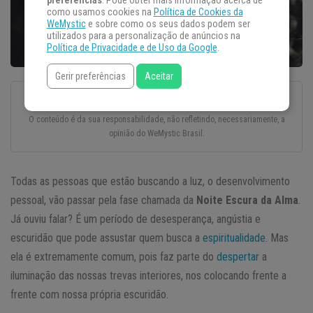
preferências
. Pode obter mais informação acerca de
como usamos cookies na
Política de Cookies da
WeMystic
e sobre como os seus dados podem ser
utilizados para a personalização de anúncios na
Política de Privacidade e de Uso da Google
.
Gerir preferências
Aceitar
Esse texto foi escrito com todo o cuidado e carinho por um autor convidado.
O conteúdo é da sua responsabilidade, não refletindo, necessariamente, a
opinião do WeMystic Brasil.
Todas as pessoas que estão buscando a luz, o desenvolvimento
pessoal, vão passar pela fase chamada da
Noite Escura da Alma
.
Já ouviu falar? É um período de desesperança, angústia e
escuridão que pode assustar quem busca a
espiritualidade
. Mas
ela é extremamente comum, pois faz parte do
despertar
a
iluminação das nossas trevas interiores, nos colocando frente a
frente com nossa própria escuridão.