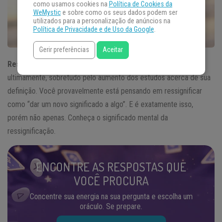
como usamos cookies na
Política de Cookies da
WeMystic
e sobre como os seus dados podem ser
utilizados para a personalização de anúncios na
Política de Privacidade e de Uso da Google
.
Gerir preferências
Aceitar
Ressignificar
é uma palavra que vem sendo muito estudado
ultimamente, sobretudo pelo aumento dos estudos acerca de sua
definição. Você provavelmente está pensando em ressignificar
como “dar um novo significado a algo”. E é exatamente isso,
porém não apenas. Conheça o significado mental da
ressignificação.
ENCONTRE AS RESPOSTAS QUE
VOCÊ PROCURA
Concentre sua energia na sua pergunta e escolha um
oráculo. Se prepare.