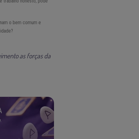
de trabalho honesto, pode
ionam o bem comum e
ridade?
vimento as forças da
A
.