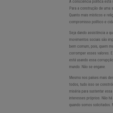
A consciência política está
Para a construção de uma s
Quanto mais místicos e reli
compromisso político e cid
Seja dando assistência a q
movimentos sociais são impo
bem comum, pois, quem mo
corromper esses valores. E 
está usando essa corrupção 
mundo. Não se engane.
Mesmo nos países mais dese
todos, tudo isso se constr
miséria para sustentar essa
interesses próprios. Não h
quando somos solicitados. 