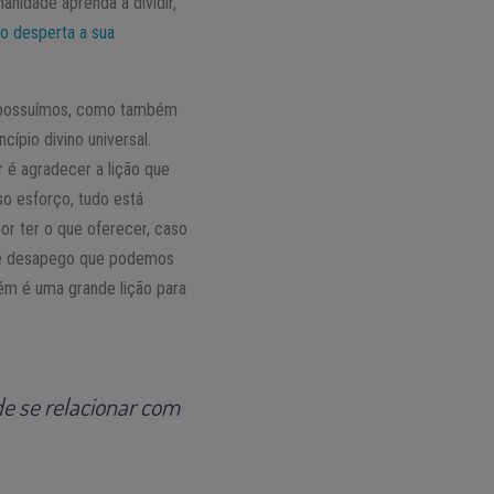
nidade aprenda a dividir,
ro desperta a sua
e possuímos, como também
ípio divino universal.
 é agradecer a lição que
so esforço, tudo está
or ter o que oferecer, caso
 de desapego que podemos
ém é uma grande lição para
e se relacionar com