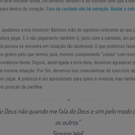
 uma vontade divina, certamente também é da vontade dele que a huma
a para dentro do coração.
Fora da caridade não há salvação. Ajudar o out
s, ajudamos a nós mesmos! Abrimos mão do egoísmo referente ao qu
ra julgar. E o não julgamento também é, junto com a caridade, um princ
a pessoa se encontra em situação tão lastimável. O que podemos fazer
rmos gratos pelo que temos, pois, mesmo conquistando “coisas” com nos
vidência divina. Depois, ainda ligada a esta ideia, devemos agradecer p
ela mesma situação. Por fim, devemos nos conscientizar do exercício
m julgar. A pobreza é um aprendizado para quem a vivencia, mas tamb
em posição de partilhar.
 Deus não quando me fala de Deus e sim pelo modo d
os outros”
Simone Weil