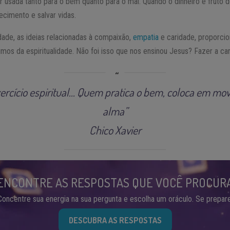
r usada tanto para o bem quanto para o mal. Quando o dinheiro é fruto 
ecimento e salvar vidas.
de, as ideias relacionadas à compaixão,
empatia
e caridade, proporc
mos da espiritualidade. Não foi isso que nos ensinou Jesus? Fazer a ca
ercício espiritual… Quem pratica o bem, coloca em mo
alma”
Chico Xavier
ENCONTRE AS RESPOSTAS QUE VOCÊ PROCUR
Concentre sua energia na sua pergunta e escolha um oráculo. Se prepare
DESCUBRA AS RESPOSTAS