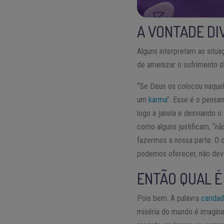
A VONTADE DI
Alguns interpretam as situ
de amenizar o sofrimento d
“Se Deus os colocou naquel
um
karma
”. Esse é o pensa
logo a janela e desviando o
como alguns justificam, “nã
fazermos a nossa parte. O 
podemos oferecer, não deve
ENTÃO QUAL É
Pois bem. A palavra
carida
miséria do mundo é imagina