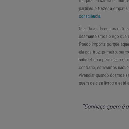
resgata um karma ou cumpre
partilhar e trazer a empati
consciência.
Quando ajudamos os outro
desmantelamos o ego que ado
Pouco importa porque aquel
ela nos traz: primeiro, se
submetido à permissão e pro
contrário, estaríamos naqu
vivenciar quando doamos se
quem dela se livrou e está 
“Conheço quem é de