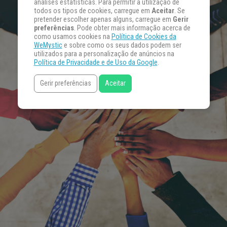
análises estatísticas. Para permitir a utilização de
todos os tipos de cookies, carregue em
Aceitar
. Se
pretender escolher apenas alguns, carregue em
Gerir
preferências
. Pode obter mais informação acerca de
como usamos cookies na
Política de Cookies da
WeMystic
e sobre como os seus dados podem ser
utilizados para a personalização de anúncios na
Política de Privacidade e de Uso da Google
.
Gerir preferências
Aceitar