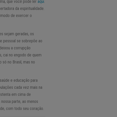
tema, que você pode ler
aqui
.
rtadora da espiritualidade.
so modo de exercer o
des sejam geradas, os
o e pessoal se sobrepõe ao
eixou a corrupção
tas, cai no engodo de quem
o só no Brasil, mas no
, saúde e educação para
opulações cada vez mais na
sustenta em cima de
a nossa parte, ao menos
ude, com todo seu coração.