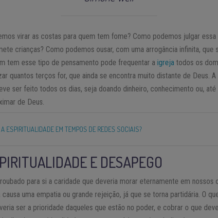
mos virar as costas para quem tem fome? Como podemos julgar essa si
ete crianças? Como podemos ousar, com uma arrogância infinita, que
em tem esse tipo de pensamento pode frequentar a
igreja
todos os domi
ezar quantos terços for, que ainda se encontra muito distante de Deus. A
eve ser feito todos os dias, seja doando dinheiro, conhecimento ou, a
oximar de Deus.
 A ESPIRITUALIDADE EM TEMPOS DE REDES SOCIAIS?
SPIRITUALIDADE E DESAPEGO
em roubado para si a caridade que deveria morar eternamente em nossos 
a causa uma empatia ou grande rejeição, já que se torna partidária. O qu
ria ser a prioridade daqueles que estão no poder, e cobrar o que deve 