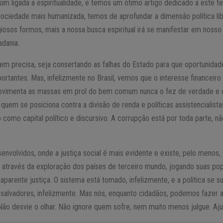
 sim ligada a espiritualidade, e temos um ótimo artigo dedicado a este 
ociedade mais humanizada, temos de aprofundar a dimensão política libe
giosos formos, mais a nossa busca espiritual irá se manifestar em nos
adania.
uem precisa, seja consertando as falhas do Estado para que oportunida
rtantes. Mas, infelizmente no Brasil, vemos que o interesse financeir
vimenta as massas em prol do bem comum nunca o fez de verdade e d
quem se posiciona contra a divisão de renda e políticas assistencialis
como capital político e discursivo. A corrupção está por toda parte, nã
nvolvidos, onde a justiça social é mais evidente e existe, pelo menos
ói através da exploração dos países de terceiro mundo, jogando suas p
 aparente justiça. O sistema está tomado, infelizmente, e a política se 
á salvadores, infelizmente. Mas nós, enquanto cidadãos, podemos fazer 
Não desvie o olhar. Não ignore quem sofre, nem muito menos julgue. Aj