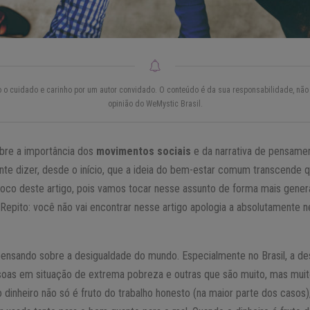
do o cuidado e carinho por um autor convidado. O conteúdo é da sua responsabilidade, não 
opinião do WeMystic Brasil.
obre a importância dos
movimentos sociais
e da narrativa de pensamen
nte dizer, desde o início, que a ideia do bem-estar comum transcende qu
 foco deste artigo, pois vamos tocar nesse assunto de forma mais genera
 Repito: você não vai encontrar nesse artigo apologia a absolutamente
ensando sobre a desigualdade do mundo. Especialmente no Brasil, a des
as em situação de extrema pobreza e outras que são muito, mas muito
s o dinheiro não só é fruto do trabalho honesto (na maior parte dos ca