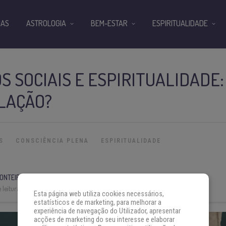
IAS
ASTROLOGIA
BEM-ESTAR
ESPIRITUALIDADE
 SOCIAIS E ESPIRITUALIDADE:
LAÇÃO?
S
CONSCIÊNCIA PLENA
ESPIRITUALIDADE
ONTEIRO
 leitura:
10 min
Esta página web utiliza cookies necessários,
estatísticos e de marketing, para melhorar a
experiência de navegação do Utilizador, apresentar
acções de marketing do seu interesse e elaborar