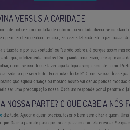
VINA VERSUS A CARIDADE
ações de pobreza como falta de esforço ou vontade divina, se isentand
e quem não tem nenhum recurso, às vezes faltando até o pão nosso de 
a situação é por sua vontade” ou “se são pobres, é porque assim mere
mento que, infelizmente, muitos têm quando uma criança se aproxima do
 olhar, como se isso fosse fazer aquela figura simplesmente sumir. Prefe
o se sabe o que será feito da esmola ofertada”. Como se isso fosse justi
destino que aquela criança ou mesmo adulto vai dar às poucas moedas q
ria ser uma preocupação nossa. Cada um responde por si perante o jul
 A NOSSA PARTE? O QUE CABE A NÓS 
de
diz tudo. Ajudar a quem precisa, fazer o bem sem olhar a quem. Uma
r que Deus a permite para que todos possam com ela crescer. Se quem