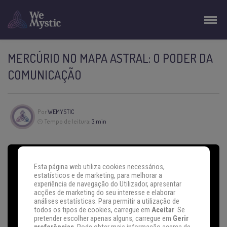
MERCÚRIO NO MAPA ASTRAL: O PODER DA
COMUNICAÇÃO
Por
WEMYSTIC
Tempo de leitura:
3 min
Esta página web utiliza cookies necessários,
estatísticos e de marketing, para melhorar a
experiência de navegação do Utilizador, apresentar
acções de marketing do seu interesse e elaborar
análises estatísticas. Para permitir a utilização de
todos os tipos de cookies, carregue em
Aceitar
. Se
pretender escolher apenas alguns, carregue em
Gerir