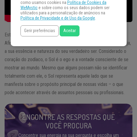
como usamos cookies na
Política de Cookies da
WeMystic
e sobre como os seus dados podem ser
utilizados para a personalização de anúncios na
Política de Privacidade e de Uso da Google
.
Gerir preferências
Aceitar
Este provavelmente é o astro mais importante para a
astrologia
.
Afinal, é o
Sol no mapa astral
que define seu signo solar, ou seja,
a sua essência e natureza do seu verdadeiro ser. Considerado o
coração do zodíaco, o Sol é o ego e a vontade consciente de se
mostrar ao mundo. Mesmo que alguns possam não se identificar
totalmente com ele, o Sol representa aquele lado que se
manifesta sobre o propósito principal de nossas vidas – o que
pode acontecer através de assuntos pessoais ou profissionais.
ENCONTRE AS RESPOSTAS QUE
VOCÊ PROCURA
Concentre sua energia na sua pergunta e escolha um