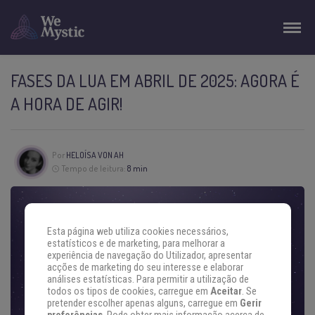
FASES DA LUA EM ABRIL DE 2025: AGORA É
A HORA DE AGIR!
Por
HELOÍSA VON AH
Tempo de leitura:
8 min
Esta página web utiliza cookies necessários,
estatísticos e de marketing, para melhorar a
experiência de navegação do Utilizador, apresentar
acções de marketing do seu interesse e elaborar
análises estatísticas. Para permitir a utilização de
todos os tipos de cookies, carregue em
Aceitar
. Se
pretender escolher apenas alguns, carregue em
Gerir