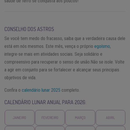
saúde de ferro se conquista aos poucos!
CONSELHO DOS ASTROS
Se você tem medo do fracasso, saiba que a verdadeira causa dele
está em nós mesmos. Este mês, vença o próprio
egoísmo
,
integre-se mais em atividades sociais. Seja solidário e
compreensivo para recuperar o senso de união.Não se isole. Volte
a agir em conjunto para se fortalecer e alcançar seus principais
objetivos de vida.
Confira o
calendário lunar 2025
completo.
CALENDÁRIO LUNAR ANUAL PARA 2026:
JANEIRO
FEVEREIRO
MARÇO
ABRIL