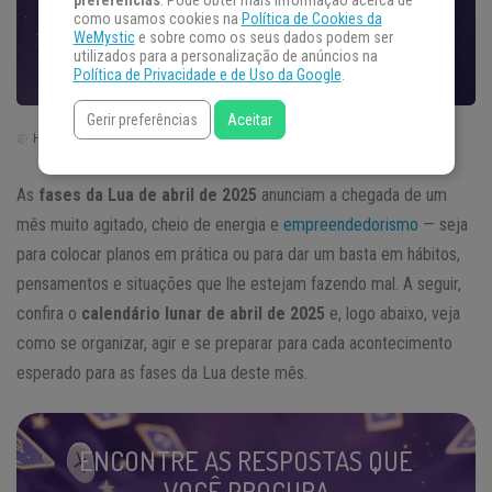
preferências
. Pode obter mais informação acerca de
como usamos cookies na
Política de Cookies da
WeMystic
e sobre como os seus dados podem ser
utilizados para a personalização de anúncios na
Política de Privacidade e de Uso da Google
.
Gerir preferências
Aceitar
Horário de Brasília | Brasil (GTM -3)
As
fases da Lua de abril de 2025
anunciam a chegada de um
mês muito agitado, cheio de energia e
empreendedorismo
— seja
para colocar planos em prática ou para dar um basta em hábitos,
pensamentos e situações que lhe estejam fazendo mal. A seguir,
confira o
calendário lunar de abril de 2025
e, logo abaixo, veja
como se organizar, agir e se preparar para cada acontecimento
esperado para as fases da Lua deste mês.
ENCONTRE AS RESPOSTAS QUE
VOCÊ PROCURA