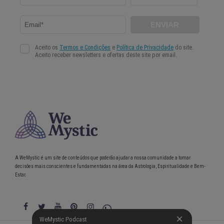
A WeMystic é um site de conteúdos que poderão ajudar a nossa comunidade a tomar
decisões mais conscientes e fundamentadas na área da Astrologia, Espiritualidade e Bem-
Estar.
WeMystic Podcast
WeMystic Podcast