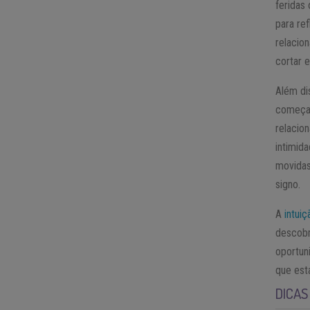
feridas
para re
relacio
cortar 
Além di
começar
relacio
intimid
movidas
signo.
A
intuiç
descobr
oportun
que est
DICAS