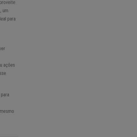
proveite
o, um
eal para
ê
ver
ou ações
esse
 para
si mesmo