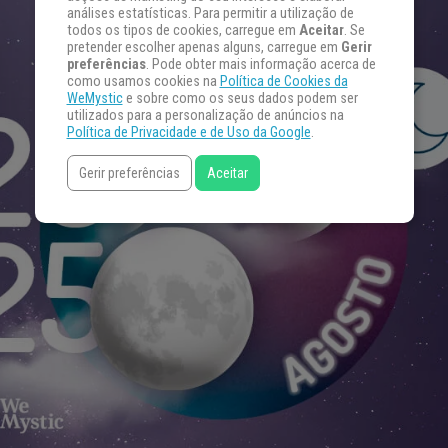
análises estatísticas. Para permitir a utilização de
todos os tipos de cookies, carregue em
Aceitar
. Se
pretender escolher apenas alguns, carregue em
Gerir
preferências
. Pode obter mais informação acerca de
como usamos cookies na
Política de Cookies da
WeMystic
e sobre como os seus dados podem ser
utilizados para a personalização de anúncios na
Política de Privacidade e de Uso da Google
.
Gerir preferências
Aceitar