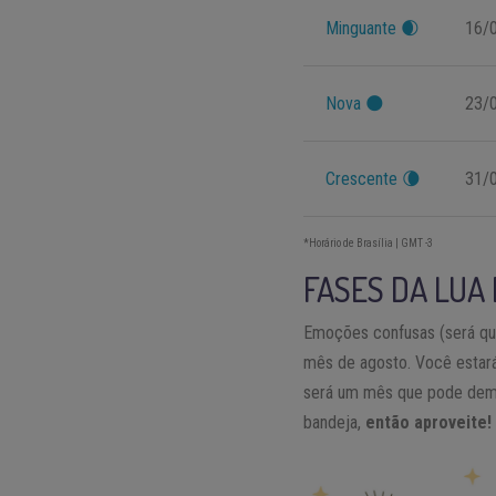
Minguante
🌒
16/
Nova
🌑
23/
Crescente
🌘
31/
*Horário de Brasília | GMT -3
FASES DA LUA
Emoções confusas (será qu
mês de agosto. Você estar
será um mês que pode demor
bandeja,
então aproveite!