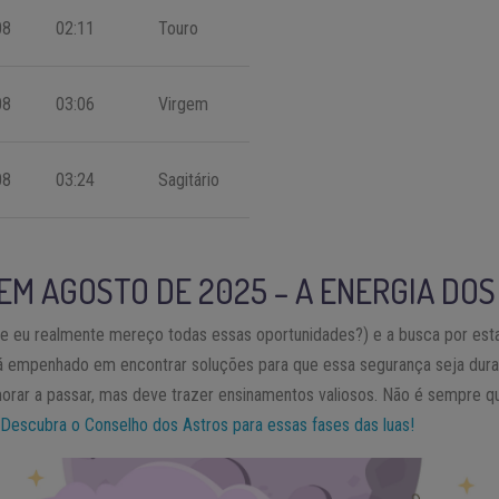
08
02:11
Touro
08
03:06
Virgem
08
03:24
Sagitário
 EM AGOSTO DE 2025 – A ENERGIA DO
e eu realmente mereço todas essas oportunidades?) e a busca por est
á empenhado em encontrar soluções para que essa segurança seja dur
ar a passar, mas deve trazer ensinamentos valiosos. Não é sempre que
Descubra o Conselho dos Astros para essas fases das luas!