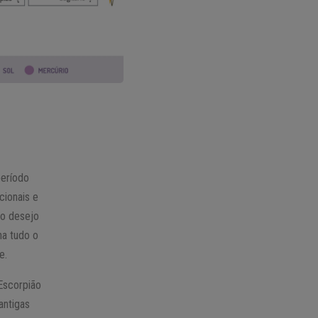
período
cionais e
a o desejo
na tudo o
e.
Escorpião
antigas