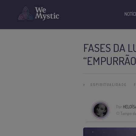
NOTÍC
FASES DA L
“EMPURRÃO
»
ESPIRITUALIDADE
Por
HELOÍS
Tempo de