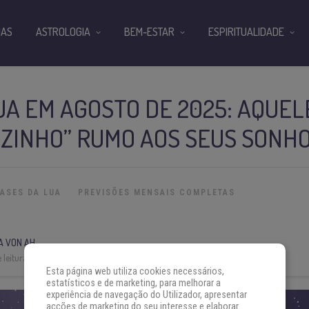
IAS
ASTROLOGIA
BEM-ESTAR
ESPIRITUALIDADE
UA EM AGOSTO DE 2025: AQUEL
ZINHO” RUMO AOS SEUS SONH
FASES DA LUA
PREVISÕES MENSAIS COMPLETAS
A VON AH
 leitura:
10 min
Esta página web utiliza cookies necessários,
estatísticos e de marketing, para melhorar a
experiência de navegação do Utilizador, apresentar
acções de marketing do seu interesse e elaborar