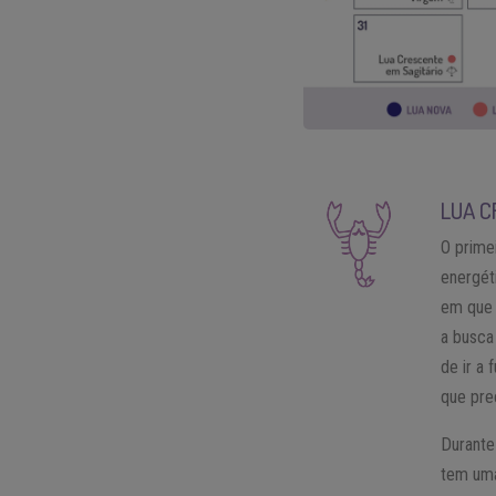
LUA C
O prime
energét
em que 
a busca
de ir a
que pre
Durante
tem uma