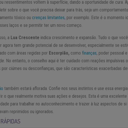
 ou ressentimentos voltem à superfície, dando a oportunidade de cura. A
fletir sobre o que você precisa deixar para trás, seja um comportament
namento tóxico ou
crenças limitantes
, por exemplo. Este é o momento id
esses laços e se permitir ter um novo começo.
sso, a
Lua Crescente
indica crescimento e expansão. Tudo o que voc
 agora tem grande potencial de se desenvolver, especialmente se esti
nado com áreas regidas por
Escorpião,
como
finanças
, poder pessoal e
ade. No entanto, o conselho aqui é ter cuidado com reações impulsivas 
 por ciúmes ou desconfianças, que são características exacerbadas d
ão
também estará aflorada. Confie nos seus instintos e use essa energia
ir o que realmente motiva suas ações e desejos. Esta é uma excelente
idade para trabalhar no autoconhecimento e trazer à luz aspectos de 
avam reprimidos ou ignorados.
 RÁPIDAS