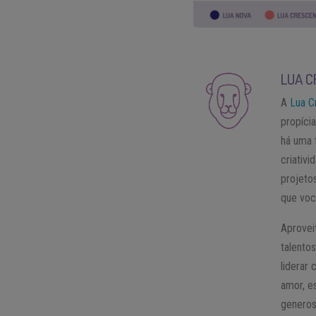
LUA C
A
Lua C
propíci
há uma 
criativi
projeto
que voc
Aprovei
talento
liderar
amor, e
generos