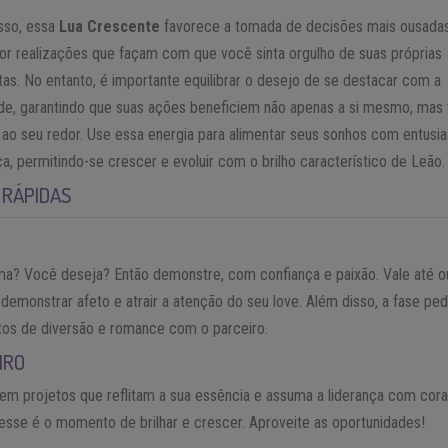
sso, essa
Lua Crescente
favorece a tomada de decisões mais ousadas
or realizações que façam com que você sinta orgulho de suas próprias
tas. No entanto, é importante equilibrar o desejo de se destacar com a
de, garantindo que suas ações beneficiem não apenas a si mesmo, ma
 ao seu redor. Use essa energia para alimentar seus sonhos com entusi
ça, permitindo-se crescer e evoluir com o brilho característico de Leão.
 RÁPIDAS
a? Você deseja? Então demonstre, com confiança e paixão. Vale até o
 demonstrar afeto e atrair a atenção do seu love. Além disso, a fase pe
s de diversão e romance com o parceiro.
IRO
em projetos que reflitam a sua essência e assuma a liderança com cor
esse é o momento de brilhar e crescer. Aproveite as oportunidades!