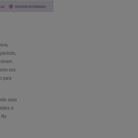
siva,
período,
nvolvem
ente nos
o para
ando seus
dades e
. No
e