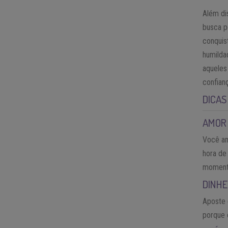
Além di
busca p
conquis
humilda
aqueles
confian
DICAS
AMOR
Você am
hora de
momento
DINHE
Aposte 
porque 