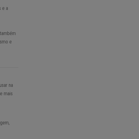
 e a
s também
asmo e
usar na
de mais
agem,