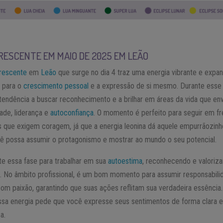
RESCENTE EM MAIO DE 2025 EM LEÃO
rescente
em
Leão
que surge no dia 4 traz uma energia vibrante e expan
a para o
crescimento pessoal
e a expressão de si mesmo. Durante esse 
tendência a buscar reconhecimento e a brilhar em áreas da vida que e
dade, liderança e
autoconfiança
. O momento é perfeito para seguir em fr
s que exigem coragem, já que a energia leonina dá aquele empurrãozinh
ê possa assumir o protagonismo e mostrar ao mundo o seu potencial.
te essa fase para trabalhar em sua
autoestima
, reconhecendo e valoriz
s. No âmbito profissional, é um bom momento para assumir responsabili
 com paixão, garantindo que suas ações reflitam sua verdadeira essência
ssa energia pede que você expresse seus sentimentos de forma clara 
a.