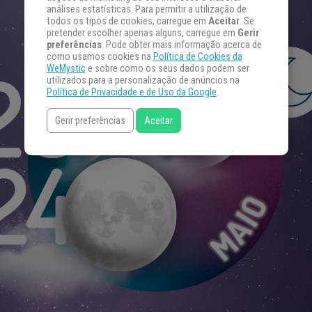
análises estatísticas. Para permitir a utilização de
todos os tipos de cookies, carregue em
Aceitar
. Se
pretender escolher apenas alguns, carregue em
Gerir
preferências
. Pode obter mais informação acerca de
como usamos cookies na
Política de Cookies da
WeMystic
e sobre como os seus dados podem ser
utilizados para a personalização de anúncios na
Política de Privacidade e de Uso da Google
.
Gerir preferências
Aceitar