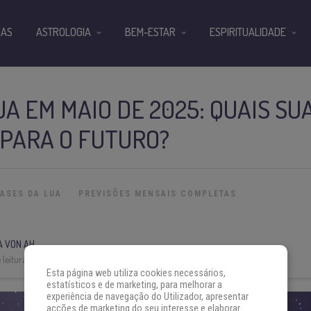
IAS
ASTROLOGIA
BEM-ESTAR
ESPIRITUALIDADE
UA EM MAIO DE 2025: QUAIS SU
 PARA O FUTURO?
FASES DA LUA
PREVISÕES MENSAIS COMPLETAS
A VON AH
leitura:
8 min
Esta página web utiliza cookies necessários,
estatísticos e de marketing, para melhorar a
experiência de navegação do Utilizador, apresentar
acções de marketing do seu interesse e elaborar