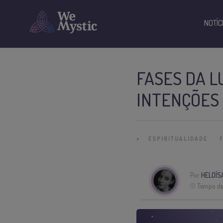
NOTÍC
FASES DA L
INTENÇÕES
»
ESPIRITUALIDADE
Por
HELOÍS
Tempo de 