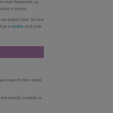
em muito fisicamente, ou
curvas e torções.
m seu próprio ritmo. Se você
ticar e
meditar
, você pode
 que o aspecto físico desse
m uma posição, condição ou