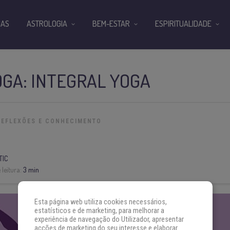
IAS
ASTROLOGIA
BEM-ESTAR
ESPIRITUALIDADE
OGA: INTEGRAL YOGA
REFLEXÕES E CONHECIMENTO
TIC
leitura:
3 min
Esta página web utiliza cookies necessários,
estatísticos e de marketing, para melhorar a
experiência de navegação do Utilizador, apresentar
acções de marketing do seu interesse e elaborar