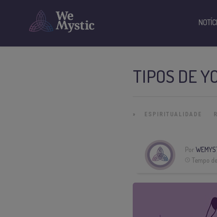
NOTÍC
TIPOS DE Y
»
ESPIRITUALIDADE
Por
WEMYS
Tempo de 