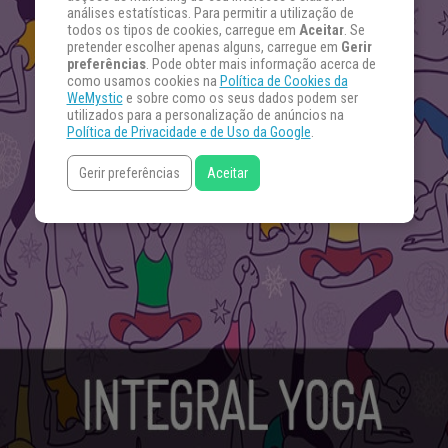
análises estatísticas. Para permitir a utilização de
todos os tipos de cookies, carregue em
Aceitar
. Se
pretender escolher apenas alguns, carregue em
Gerir
preferências
. Pode obter mais informação acerca de
como usamos cookies na
Política de Cookies da
WeMystic
e sobre como os seus dados podem ser
utilizados para a personalização de anúncios na
Política de Privacidade e de Uso da Google
.
Gerir preferências
Aceitar