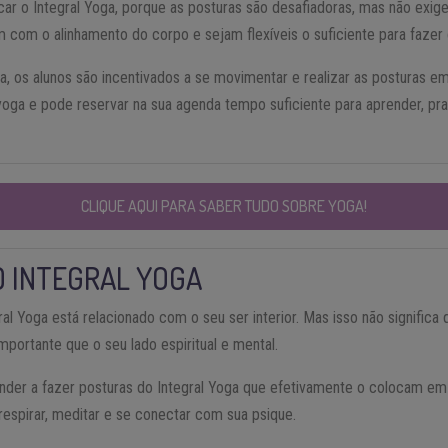
car o Integral Yoga, porque as posturas são desafiadoras, mas não exig
 com o alinhamento do corpo e sejam flexíveis o suficiente para fazer 
, os alunos são incentivados a se movimentar e realizar as posturas e
yoga e pode reservar na sua agenda tempo suficiente para aprender, pra
CLIQUE AQUI PARA SABER TUDO SOBRE YOGA!
O INTEGRAL YOGA
ral Yoga está relacionado com o seu ser interior. Mas isso não significa
mportante que o seu lado espiritual e mental.
ender a fazer posturas do Integral Yoga que efetivamente o colocam e
respirar, meditar e se conectar com sua psique.