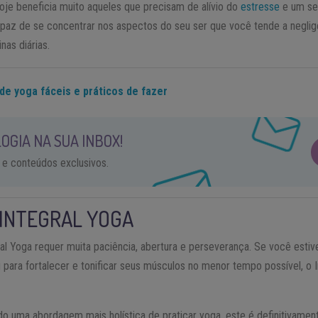
hoje beneficia muito aqueles que precisam de alívio do
estresse
e um se
paz de se concentrar nos aspectos do seu ser que você tende a neglig
nas diárias.
 de yoga fáceis e práticos de fazer
OGIA NA SUA INBOX!
 e conteúdos exclusivos.
INTEGRAL YOGA
al Yoga requer muita paciência, abertura e perseverança. Se você esti
para fortalecer e tonificar seus músculos no menor tempo possível, o I
o uma abordagem mais holística de praticar yoga, este é definitivamen