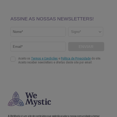
A WeMystic é um site de conteúdos que poderão ajudar a nossa comunidade a tomar