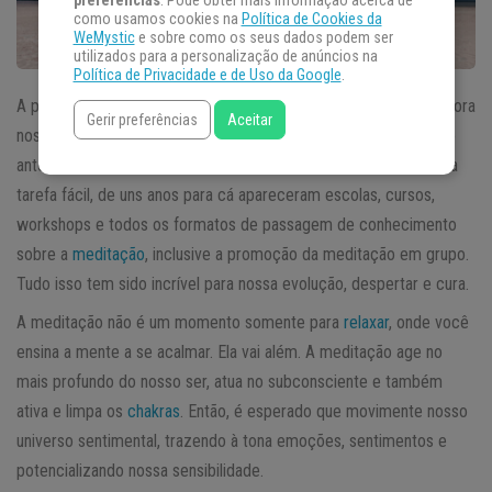
preferências
. Pode obter mais informação acerca de
como usamos cookies na
Política de Cookies da
WeMystic
e sobre como os seus dados podem ser
utilizados para a personalização de anúncios na
Política de Privacidade e de Uso da Google
.
A prática da
meditação
existe há alguns milhares de anos, embora
Gerir preferências
Aceitar
nos último anos tenha se tornado mais popular do que nunca. Se
antes existiam poucas escolas e achar um bom instrutor não era
tarefa fácil, de uns anos para cá apareceram escolas, cursos,
workshops e todos os formatos de passagem de conhecimento
sobre a
meditação
, inclusive a promoção da meditação em grupo.
Tudo isso tem sido incrível para nossa evolução, despertar e cura.
A meditação não é um momento somente para
relaxar
, onde você
ensina a mente a se acalmar. Ela vai além. A meditação age no
mais profundo do nosso ser, atua no subconsciente e também
ativa e limpa os
chakras
. Então, é esperado que movimente nosso
universo sentimental, trazendo à tona emoções, sentimentos e
potencializando nossa sensibilidade.