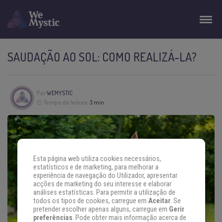
SAUDAÇÃO AO SOL: COMO REALIZÁ-LA?
Por
WEMYSTIC
Tempo de leitura:
3 min
Esta página web utiliza cookies necessários,
estatísticos e de marketing, para melhorar a
experiência de navegação do Utilizador, apresentar
acções de marketing do seu interesse e elaborar
análises estatísticas. Para permitir a utilização de
todos os tipos de cookies, carregue em
Aceitar
. Se
pretender escolher apenas alguns, carregue em
Gerir
preferências
. Pode obter mais informação acerca de