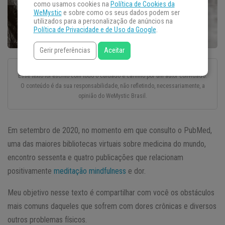
como usamos cookies na
Política de Cookies da
WeMystic
e sobre como os seus dados podem ser
utilizados para a personalização de anúncios na
Política de Privacidade e de Uso da Google
.
Gerir preferências
Aceitar
Esse texto foi escrito com todo o cuidado e carinho por um autor convidado.
O conteúdo é da sua responsabilidade, não refletindo, necessariamente, a
opinião do WeMystic Brasil.
Em setembro de 2020, no momento em que consulto o PubMed,
uma das maiores bibliotecas virtuais sobre medicina do mundo,
encontro sessenta e quatro publicações que relacionam
positivamente
meditação mindfulness
e dor.
Meu objetivo nesse texto é compartilhar com você os obstáculos
mais comuns daqueles que sofrem com dores crônicas e diversos
outros problemas físicos.