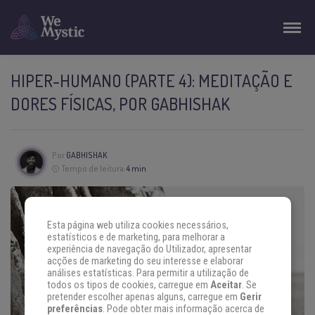
HIPER-HUMANO (PARTE 4): MEDITAÇÃO E
DORES FÍSICAS, POR GABHISHAK
Por
GABHISHAK
Tempo de leitura:
4 min
Esta página web utiliza cookies necessários,
estatísticos e de marketing, para melhorar a
experiência de navegação do Utilizador, apresentar
acções de marketing do seu interesse e elaborar
análises estatísticas. Para permitir a utilização de
todos os tipos de cookies, carregue em
Aceitar
. Se
pretender escolher apenas alguns, carregue em
Gerir
preferências
. Pode obter mais informação acerca de