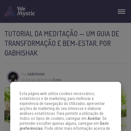
TUTORIAL DA MEDITAÇÃO — UM GUIA DE
TRANSFORMAÇÃO E BEM-ESTAR, POR
GABHISHAK
Por
GABHISHAK
Tempo de leitura:
5 min
Esta página web utiliza cookies necessários,
estatísticos e de marketing, para melhorar a
experiência de navegação do Utilizador, apresentar
acções de marketing do seu interesse e elaborar
análises estatísticas. Para permitir a utilização de
todos os tipos de cookies, carregue em
Aceitar
. Se
pretender escolher apenas alguns, carregue em
Gerir
preferências
. Pode obter mais informação acerca de