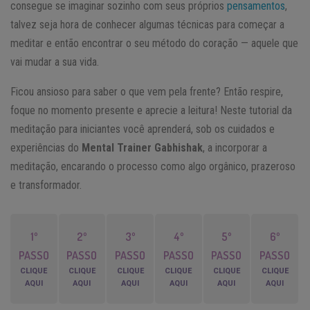
consegue se imaginar sozinho com seus próprios
pensamentos
,
talvez seja hora de conhecer algumas técnicas para começar a
meditar e então encontrar o seu método do coração — aquele que
vai mudar a sua vida.
Ficou ansioso para saber o que vem pela frente? Então respire,
foque no momento presente e aprecie a leitura! Neste tutorial da
meditação para iniciantes você aprenderá, sob os cuidados e
experiências do
Mental Trainer Gabhishak
, a incorporar a
meditação, encarando o processo como algo orgânico, prazeroso
e transformador.
1º
2º
3º
4º
5º
6º
PASSO
PASSO
PASSO
PASSO
PASSO
PASSO
CLIQUE
CLIQUE
CLIQUE
CLIQUE
CLIQUE
CLIQUE
AQUI
AQUI
AQUI
AQUI
AQUI
AQUI