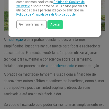
como usamos cookies na
Política de Cookies da
WeMystic
e sobre como os seus dados podem ser
utilizados para a personalização de anúncios na
Política de Privacidade e de Uso da Google
.
Gerir preferências
Aceitar
A
meditação
é uma prática constante que, em termos
simplificados, busca treinar sua mente para focar e redirecionar
pensamentos. Em adição, você também pode utilizar algumas
técnicas para aumentar a consciência sobre de si mesmo,
fortalecendo processos de
autoconhecimento
e concentração.
A prática da meditação também é usada com a finalidade de
desenvolver outros hábitos e sentimentos benéficos, como humor
e perspectivas positivas, autodisciplina, padrões de sono
saudáveis e até maior tolerância à dor.
Se você é fascinado pelo poder da mente, mas simplesmente não