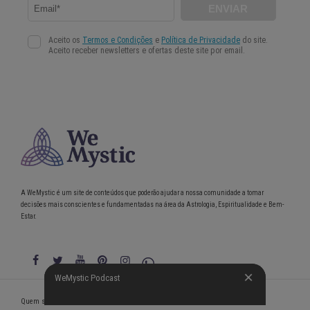
A WeMystic é um site de conteúdos que poderão ajudar a nossa comunidade a tomar
decisões mais conscientes e fundamentadas na área da Astrologia, Espiritualidade e Bem-
Estar.
WeMystic Podcast
WeMystic Podcast
Quem somos
Política de Privacidade
Condições gerais de utilização