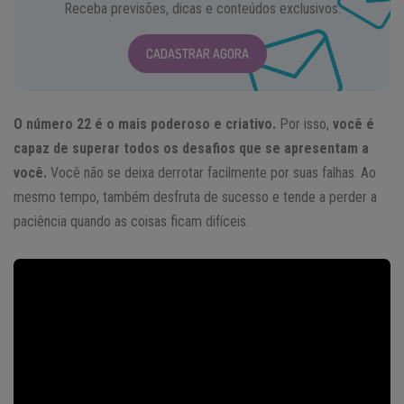
Receba previsões, dicas e conteúdos exclusivos.
CADASTRAR AGORA
O número 22 é o mais poderoso e criativo.
Por isso,
você é
capaz de superar todos os desafios que se apresentam a
você.
Você não se deixa derrotar facilmente por suas falhas. Ao
mesmo tempo, também desfruta de sucesso e tende a perder a
paciência quando as coisas ficam difíceis.