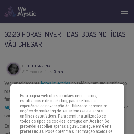
02:20 HORAS INVERTIDAS: BOAS NOTÍCIAS
VÃO CHEGAR
Por
HELOÍSA VON AH
Tempo de leitura:
5 min
Ver repetidamente
horas invertidas
no relógio tem um significado
real e mensagens que você precisa descobrir. Essas horas
Esta página web utiliza cookies necessários,
funcionam como presságios —
mensagens enviadas pelos
estatísticos e de marketing, para melhorar a
experiência de navegação do Utilizador, apresentar
anjos da guarda
e uma maneira de fornecer informações sobre o
acções de marketing do seu interesse e elaborar
caminho que sua vida deve tomar.
análises estatísticas. Para permitir a utilização de
todos os tipos de cookies, carregue em
Aceitar
. Se
Esses números são uma das muitas línguas que o universo
pretender escolher apenas alguns, carregue em
Gerir
preferências
. Pode obter mais informação acerca de