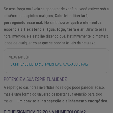
Se uma força malévola se apoderar de você ou você estiver sob a
influência de espíritos malignos,
Cahetel o libertará,
perseguindo esse mal.
Ele simboliza os
quatro elementos
essenciais à existência: água, fogo, terra e ar.
Durante essa
hora invertida, ele está lhe dizendo que, instintivamente, o manterá
longe de qualquer coisa que se oponha às leis da natureza.
VEJA TAMBÉM
SIGNIFICADO DE HORAS INVERTIDAS: ACASO OU SINAL?
POTENCIE A SUA ESPIRITUALIDADE
A repetição das horas invertidas no relógio pode parecer acaso,
mas é uma forma do universo despertar sua atenção para algo
maior —
um convite à introspeção e alinhamento energético
.
O QUE SIGNIFICA 02:20 NA NUMEROLOGIA?