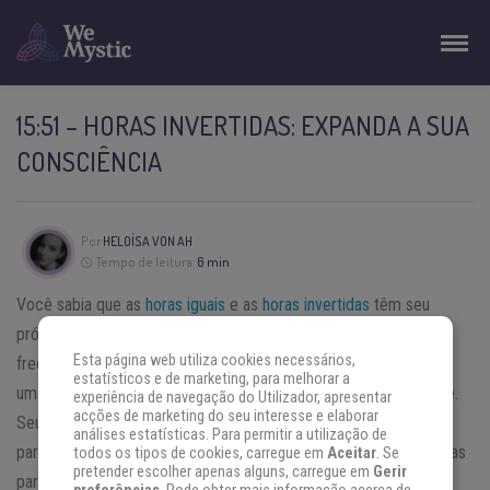
15:51 – HORAS INVERTIDAS: EXPANDA A SUA
CONSCIÊNCIA
Por
HELOÍSA VON AH
Tempo de leitura:
6 min
Você sabia que as
horas iguais
e as
horas invertidas
têm seu
próprio significado individual? Se você vir alguma delas
Esta página web utiliza cookies necessários,
frequentemente,
tente descobrir o que isso significa
; existe
estatísticos e de marketing, para melhorar a
uma mensagem por trás da qual você faria bem em estar ciente.
experiência de navegação do Utilizador, apresentar
acções de marketing do seu interesse e elaborar
Seu anjo da guarda está tentando entrar em contato com você
análises estatísticas. Para permitir a utilização de
para responder algumas perguntas, alertá-lo sobre algo ou apenas
todos os tipos de cookies, carregue em
Aceitar
. Se
pretender escolher apenas alguns, carregue em
Gerir
para informar que ele está cuidando de você.