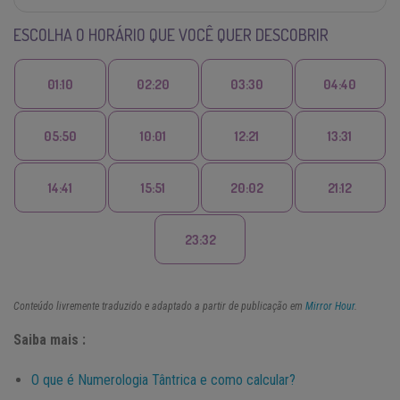
ESCOLHA O HORÁRIO QUE VOCÊ QUER DESCOBRIR
01:10
02:20
03:30
04:40
05:50
10:01
12:21
13:31
14:41
15:51
20:02
21:12
23:32
Conteúdo livremente traduzido e adaptado a partir de publicação em
Mirror Hour
.
Saiba mais :
O que é Numerologia Tântrica e como calcular?