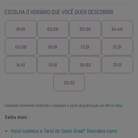
ESCOLHA O HORÁRIO QUE VOCÊ QUER DESCOBRIR
01:10
02:20
03:30
04:40
05:50
10:01
12:21
13:31
14:41
15:51
20:02
21:12
23:32
Conteúdo livremente traduzido e adaptado a partir de publicação em
Mirror Hour
.
Saiba mais :
Você conhece o Tarot do Santo Graal? Descubra como