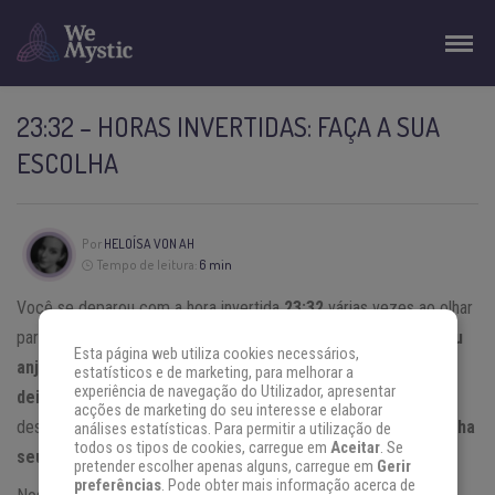
23:32 – HORAS INVERTIDAS: FAÇA A SUA
ESCOLHA
Por
HELOÍSA VON AH
Tempo de leitura:
6 min
Você se deparou com a hora invertida
23:32
várias vezes ao olhar
para o celular, o relógio ou o computador?
Então saiba que seu
Esta página web utiliza cookies necessários,
anjo da guarda está tentando entrar em contato para lhe
estatísticos e de marketing, para melhorar a
experiência de navegação do Utilizador, apresentar
deixar uma mensagem.
Para descobrir o significado por trás
acções de marketing do seu interesse e elaborar
dessa hora invertida, tente captar os sinais celestiais, e
mantenha
análises estatísticas. Para permitir a utilização de
todos os tipos de cookies, carregue em
Aceitar
. Se
seus olhos abertos.
pretender escolher apenas alguns, carregue em
Gerir
preferências
. Pode obter mais informação acerca de