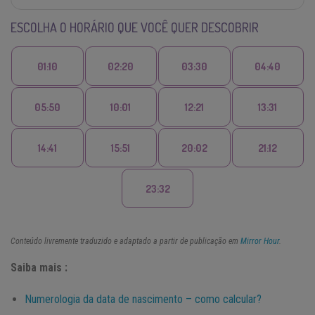
ESCOLHA O HORÁRIO QUE VOCÊ QUER DESCOBRIR
01:10
02:20
03:30
04:40
05:50
10:01
12:21
13:31
14:41
15:51
20:02
21:12
23:32
Conteúdo livremente traduzido e adaptado a partir de publicação em
Mirror Hour
.
Saiba mais :
Numerologia da data de nascimento – como calcular?