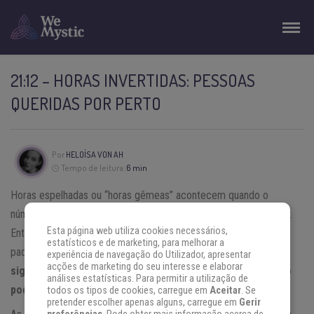
21:12 – HORAS INVERTIDAS: PESSOAS
QUERIDAS POR PERTO
Por
HELOÍSA VON AH
Tempo de leitura:
6 min
Horas espelhadas ou “horas gêmeas” acontecem quando o
número de horas no relógio corresponde ao número de minutos.
Esta página web utiliza cookies necessários,
Entretanto, existem também as
horas invertidas
que exibem um
estatísticos e de marketing, para melhorar a
padrão simétrico, como a hora
21:12
.
Cada hora tem um
experiência de navegação do Utilizador, apresentar
acções de marketing do seu interesse e elaborar
significado especial e, se você as vir com frequência, isso
análises estatísticas. Para permitir a utilização de
pode significar muitas coisas.
todos os tipos de cookies, carregue em
Aceitar
. Se
pretender escolher apenas alguns, carregue em
Gerir