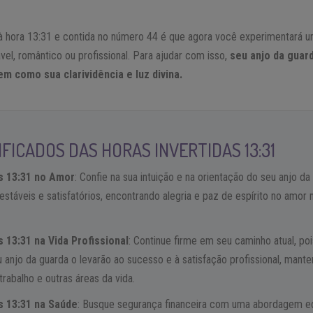
 hora 13:31 e contida no número 44 é que agora você experimentará u
ável, romântico ou profissional. Para ajudar com isso,
seu anjo da guar
m como sua clarividência e luz divina.
FICADOS DAS HORAS INVERTIDAS 13:31
s 13:31 no Amor
: Confie na sua intuição e na orientação do seu anjo da
stáveis e satisfatórios, encontrando alegria e paz de espírito no amor
s 13:31 na Vida Profissional
: Continue firme em seu caminho atual, po
anjo da guarda o levarão ao sucesso e à satisfação profissional, mante
trabalho e outras áreas da vida.
s 13:31 na Saúde
: Busque segurança financeira com uma abordagem equ