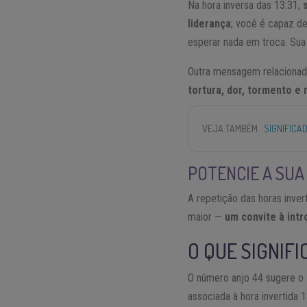
Na hora inversa das 13:31,
liderança
; você é capaz de
esperar nada em troca. Sua l
Outra mensagem relacionad
tortura, dor, tormento e 
VEJA TAMBÉM
SIGNIFICA
POTENCIE A SUA
A repetição das horas inve
maior —
um convite à int
O QUE SIGNIFI
O número anjo 44 sugere o
associada à hora invertida 