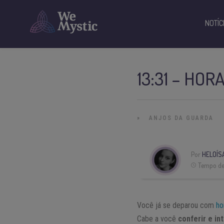
NOTÍC
13:31 – HOR
»
ANJOS DA GUARDA
Por
HELOÍS
Tempo de 
Você já se deparou com
ho
Cabe a você
conferir e in