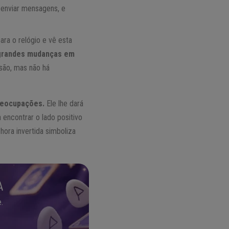
 enviar mensagens, e
ara o relógio e vê esta
r grandes mudanças em
ão, mas não há
preocupações.
Ele lhe dará
 encontrar o lado positivo
hora invertida simboliza
A
.