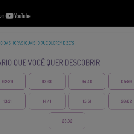
DO DAS HORAS IGUAIS: O QUE QUEREM DIZER?
RIO QUE VOCÊ QUER DESCOBRIR
02:20
03:30
04:40
05:50
13:31
14:41
15:51
20:02
23:32