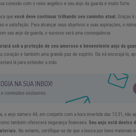
a conexão com o reino angélico e seu anjo da guarda é muito forte.
ica que
você deve continuar trilhando seu caminho atual.
Graças à 
so e satisfação. Para alcançar seus objetivos e suas aspirações, o núm
r com seu anjo da guarda, o sucesso será uma consequência.
stará sob a proteção de seu amoroso e benevolente anjo da guar
seu coração e também uma grande paz de espírito. Ele irá encorajá-lo, apo
 estará lá para estender a mão.
OGIA NA SUA INBOX!
 e conteúdos exclusivos.
va, o anjo número 44, em conjunto com a hora invertida das 13:31, não a
como também oferecerá segurança financeira.
Seu anjo está dentro d
ateriais.
No entanto, certifique-se de que a busca por bens materiais n