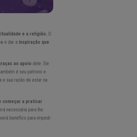
itualidade e a religião.
O
so
e dar a
inspiração que
graças ao apoio
dele. Ele
 também é seu patrono e
a e sua razão de estar na
 começar a praticar
rá necessária para lhe
será benéfico para impedi-