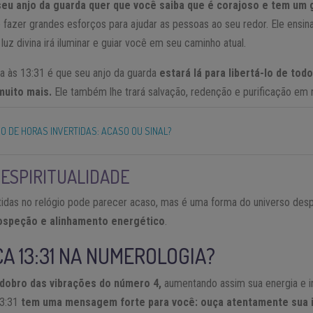
seu anjo da guarda quer que você saiba que é corajoso e tem um 
 fazer grandes esforços para ajudar as pessoas ao seu redor. Ele ensin
uz divina irá iluminar e guiar você em seu caminho atual.
a às 13:31 é que seu anjo da guarda
estará lá para libertá-lo de todo
muito mais.
Ele também lhe trará salvação, redenção e purificação em 
DO DE HORAS INVERTIDAS: ACASO OU SINAL?
 ESPIRITUALIDADE
rtidas no relógio pode parecer acaso, mas é uma forma do universo desp
rospeção e alinhamento energético
.
CA 13:31 NA NUMEROLOGIA?
dobro das vibrações do número 4,
aumentando assim sua energia e in
13:31
tem uma mensagem forte para você: ouça atentamente sua i