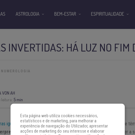
IAS
ASTROLOGIA
BEM-ESTAR
ESPIRITUALIDADE
AS INVERTIDAS: HÁ LUZ NO FIM
NUMEROLOGIA
A VON AH
leitura:
5 min
Esta página web utiliza cookies necessários,
estatísticos e de marketing, para melhorar a
ras iguais
ou
invertidas
antes? Essas horas são bastante especiais e têm
experiência de navegação do Utilizador, apresentar
acções de marketing do seu interesse e elaborar
terpretar, para então ser capaz de reorientar sua vida
, fornecer a 