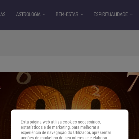
IAS
ASTROLOGIA
BEM-ESTAR
ESPIRITUALIDADE
Esta página web utiliza cookies necessários,
estatísticos e de marketing, para melhorar a
experiência de navegação do Utilizador, apresentar
acções de marketing do seu interesse e elaborar