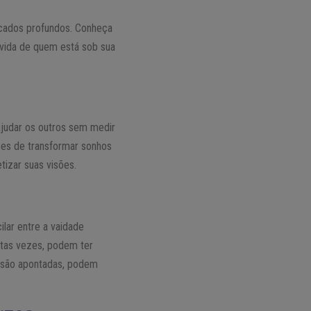
icados profundos. Conheça
a vida de quem está sob sua
ajudar os outros sem medir
zes de transformar sonhos
tizar suas visões.
ilar entre a vaidade
uitas vezes, podem ter
s são apontadas, podem