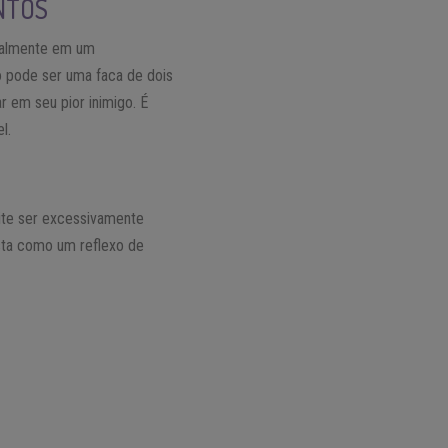
NTOS
cialmente em um
 pode ser uma faca de dois
 em seu pior inimigo. É
l.
vite ser excessivamente
sta como um reflexo de