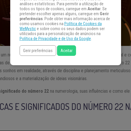
análises estatísticas. Para permitir a utilização de
todos os tipos de cookies, carregue em
Aceitar
. Se
pretender escolher apenas alguns, carregue em
Gerir
preferências
. Pode obter mais informação acerca de
como usamos cookies na
Política de Cookies da
WeMystic
e sobre como os seus dados podem ser
utilizados para a personalização de anúncios na
Política de Privacidade e de Uso da Google
.
Gerir preferências
Aceitar
 um número mestre na numerologia, simbolizando o mundo material e c
as de construção, trabalho, poder e otimismo. Além disso, o número 22
s sonhos em realidade, através de disciplina e planejamento meticulos
ndiosos e a materialização de ideias visionárias.
significado do número 22
na numerologia, suas influências e como ele 
CAS E SIGNIFICADOS DO NÚMERO 22 N