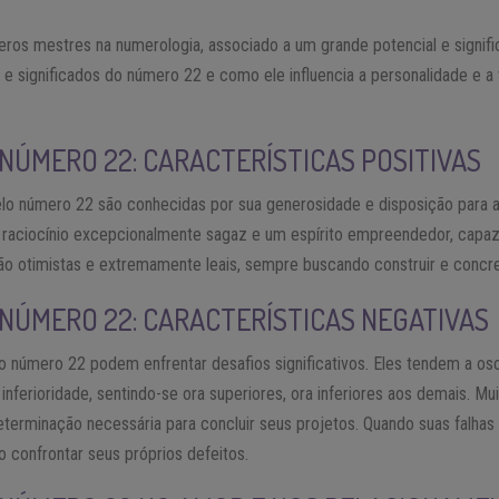
os mestres na numerologia, associado a um grande potencial e signif
as e significados do número 22 e como ele influencia a personalidade e 
 NÚMERO 22: CARACTERÍSTICAS POSITIVAS
elo número 22 são conhecidas por sua generosidade e disposição para 
 raciocínio excepcionalmente sagaz e um espírito empreendedor, capa
ão otimistas e extremamente leais, sempre buscando construir e concre
 NÚMERO 22: CARACTERÍSTICAS NEGATIVAS
do número 22 podem enfrentar desafios significativos. Eles tendem a osc
nferioridade, sentindo-se ora superiores, ora inferiores aos demais. M
eterminação necessária para concluir seus projetos. Quando suas falha
o confrontar seus próprios defeitos.