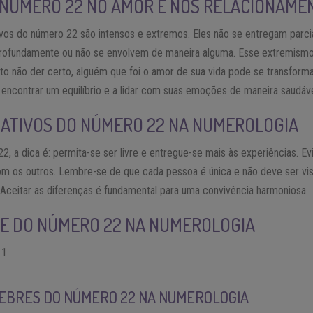
 NÚMERO 22 NO AMOR E NOS RELACIONAME
vos do número 22 são intensos e extremos. Eles não se entregam par
rofundamente ou não se envolvem de maneira alguma. Esse extremismo
o não der certo, alguém que foi o amor de sua vida pode se transformar
encontrar um equilíbrio e a lidar com suas emoções de maneira saudáve
NATIVOS DO NÚMERO 22 NA NUMEROLOGIA
2, a dica é: permita-se ser livre e entregue-se mais às experiências. E
m os outros. Lembre-se de que cada pessoa é única e não deve ser vi
 Aceitar as diferenças é fundamental para uma convivência harmoniosa.
DE DO NÚMERO 22 NA NUMEROLOGIA
11
EBRES DO NÚMERO 22 NA NUMEROLOGIA