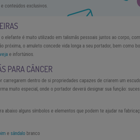
 e conteúdos exclusivos.
EIRAS
 o elefante é muito utilizado em talismãs pessoais juntos ao corpo, co
o próxima, o amuleto concede vida longa a seu portador, bem como bo
nveja
e infortúnios.
ÃS PARA CÂNCER
r carregarem dentro de si propriedades capazes de criarem um escudo 
rma muito especial, onde o portador deverá designar sua função: suces
ra abaixo alguns símbolos e elementos que podem te ajudar na fabricaç
oim
e
sândalo
branco