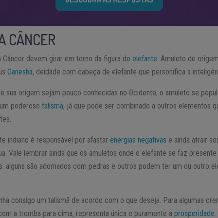
A CÂNCER
a Câncer devem girar em torno da figura do
elefante
. Amuleto de orige
eus
Ganesha
, deidade com cabeça de elefante que personifica a inteligên
e sua origem sejam pouco conhecidas no Ocidente, o amuleto se popul
o um poderoso
talismã
, já que pode ser combinado a outros elementos 
tes.
te indiano é responsável por afastar
energias negativas
e ainda atrair sor
a. Vale lembrar ainda que os amuletos onde o elefante se faz presente
os: alguns são adornados com pedras e outros podem ter um ou outro e
nha consigo um talismã de acordo com o que deseja. Para algumas cre
com a tromba para cima, representa única e puramente a
prosperidade
.