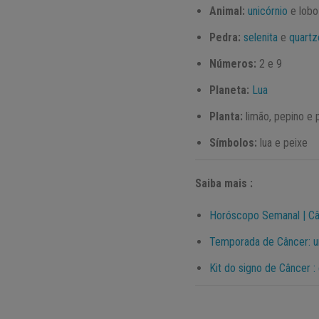
Animal:
unicórnio
e lobo
Pedra:
selenita
e
quartz
Números:
2 e 9
Planeta:
Lua
Planta:
limão, pepino e 
Símbolos:
lua e peixe
Saiba mais :
Horóscopo Semanal | C
Temporada de Câncer: 
Kit do signo de Câncer 