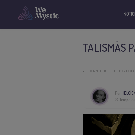
NOTÍC
TALISMÃS P
»
CÂNCER
ESPIRITU
Por
HELOÍS
Tempo de 