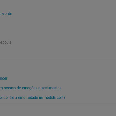
o-verde
papoula
âncer
um oceano de emoções e sentimentos
: encontre a emotividade na medida certa