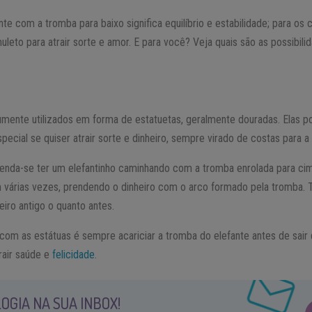
nte com a tromba para baixo significa equilíbrio e estabilidade; para os
uleto para atrair sorte e amor. E para você? Veja quais são as possibil
umente utilizados em forma de estatuetas, geralmente douradas. Elas
pecial se quiser atrair sorte e dinheiro, sempre virado de costas para a
menda-se ter um elefantinho caminhando com a tromba enrolada para ci
m várias vezes, prendendo o dinheiro com o arco formado pela tromba. T
iro antigo o quanto antes.
 com as estátuas é sempre acariciar a tromba do elefante antes de sair
trair saúde e
felicidade
.
OGIA NA SUA INBOX!