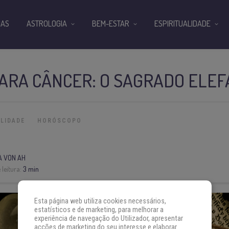
IAS
ASTROLOGIA
BEM-ESTAR
ESPIRITUALIDADE
ARA CÂNCER: O SAGRADO ELE
ALIDADE
HORÓSCOPO
A VON AH
leitura:
3 min
Esta página web utiliza cookies necessários,
estatísticos e de marketing, para melhorar a
experiência de navegação do Utilizador, apresentar
acções de marketing do seu interesse e elaborar