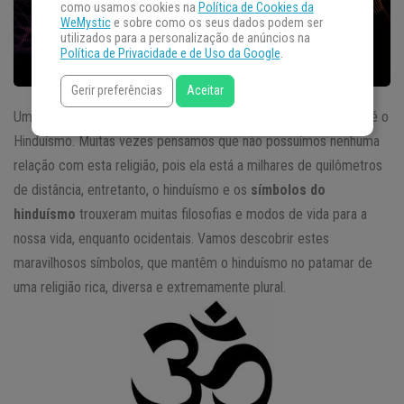
como usamos cookies na
Política de Cookies da
WeMystic
e sobre como os seus dados podem ser
utilizados para a personalização de anúncios na
Política de Privacidade e de Uso da Google
.
Gerir preferências
Aceitar
Uma das religiões mais antigas e importantes de nossa história é o
Hinduísmo. Muitas vezes pensamos que não possuímos nenhuma
relação com esta religião, pois ela está a milhares de quilômetros
de distância, entretanto, o hinduísmo e os
símbolos do
hinduísmo
trouxeram muitas filosofias e modos de vida para a
nossa vida, enquanto ocidentais. Vamos descobrir estes
maravilhosos símbolos, que mantêm o hinduísmo no patamar de
uma religião rica, diversa e extremamente plural.