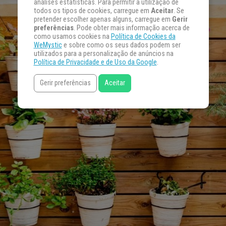
análises estatísticas. Para permitir a utilização de
todos os tipos de cookies, carregue em
Aceitar
. Se
pretender escolher apenas alguns, carregue em
Gerir
preferências
. Pode obter mais informação acerca de
como usamos cookies na
Política de Cookies da
WeMystic
e sobre como os seus dados podem ser
utilizados para a personalização de anúncios na
Política de Privacidade e de Uso da Google
.
Gerir preferências
Aceitar