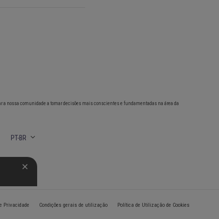
ar a nossa comunidade a tomar decisões mais conscientes e fundamentadas na área da
PT-BR
de Privacidade
Condições gerais de utilização
Política de Utilização de Cookies