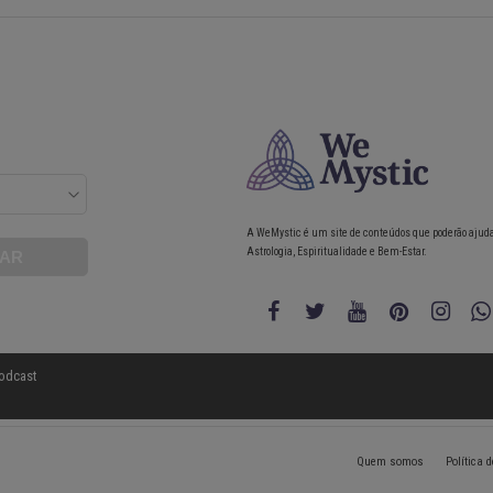
A WeMystic é um site de conteúdos que poderão ajud
Astrologia, Espiritualidade e Bem-Estar.
odcast
Quem somos
Política 