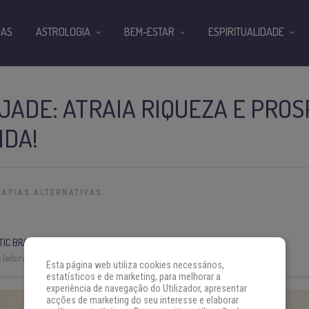
IAS
ASTROLOGIA
BEM-ESTAR
ESPIRITUALIDADE
JADE: ATRAIA RIQUEZA E PRO
IDA!
RAPIAS ALTERNATIVAS
IC BRASIL
leitura:
3 min
Esta página web utiliza cookies necessários,
estatísticos e de marketing, para melhorar a
experiência de navegação do Utilizador, apresentar
acções de marketing do seu interesse e elaborar