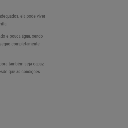
adequados, ela pode viver
lia.
nado e pouca água, sendo
lo seque completamente
embora também seja capaz
desde que as condições