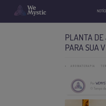
NOTÍC
PLANTA DE 
PARA SUA V
»
AROMATERAPIA
TE
Por
WEMYST
Tempo de 