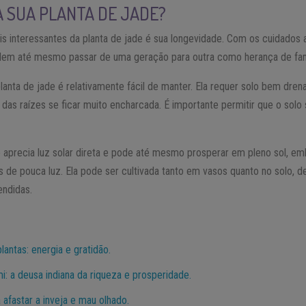
 SUA PLANTA DE JADE?
is interessantes da planta de jade é sua longevidade. Com os cuidados 
dem até mesmo passar de uma geração para outra como herança de famí
anta de jade é relativamente fácil de manter. Ela requer solo bem dre
 das raízes se ficar muito encharcada. É importante permitir que o so
de aprecia luz solar direta e pode até mesmo prosperar em pleno sol, 
 de pouca luz. Ela pode ser cultivada tanto em vasos quanto no solo, 
endidas.
antas: energia e gratidão.
: a deusa indiana da riqueza e prosperidade.
 afastar a inveja e mau olhado.