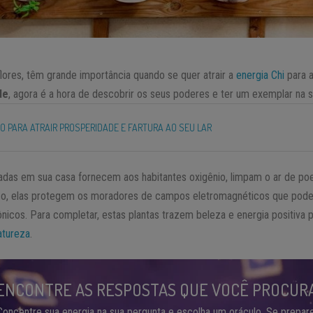
lores, têm grande importância quando se quer atrair a
energia Chi
para a
de
, agora é a hora de descobrir os seus poderes e ter um exemplar na
 PARA ATRAIR PROSPERIDADE E FARTURA AO SEU LAR
ocadas em sua casa fornecem aos habitantes oxigênio, limpam o ar de p
sso, elas protegem os moradores de campos eletromagnéticos que pode
icos. Para completar, estas plantas trazem beleza e energia positiva p
atureza
.
ENCONTRE AS RESPOSTAS QUE VOCÊ PROCUR
Concentre sua energia na sua pergunta e escolha um oráculo. Se prepare