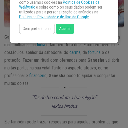
como usamos cookies na
Política de Cookies da
WeMystic
e sobre como os seus dados podem ser
utilizados para a personalização de anúncios na
Política de Privacidade e de Uso da Google
.
Gerir preferências
Aceitar
Ganesha
, o deus com cabeça de elefante, é uma das divindades
mais cultuadas na
Índia
e também fora dela. É um removedor de
obstáculos, senhor da sabedoria, do
carma
, da
fortuna
e da
proteção. Fazer um ritual com oferendas para
Ganesha
vai abrir
muitas portas na sua vida! Tanto no aspecto afetivo, como
profissional e
financeiro
,
Ganesha
pode te ajudar a conquistar
muitas coisas.
“Faz de tua conduta a tua religião”
Textos hindus
Ele também pode trazer respostas para aqueles problemas que