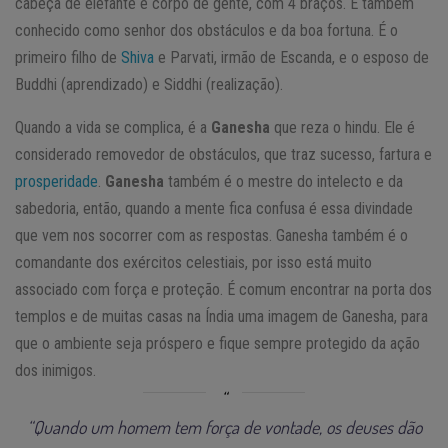
cabeça de elefante e corpo de gente, com 4 braços. É também
conhecido como senhor dos obstáculos e da boa fortuna. É o
primeiro filho de
Shiva
e Parvati, irmão de Escanda, e o esposo de
Buddhi (aprendizado) e Siddhi (realização).
Quando a vida se complica, é a
Ganesha
que reza o hindu. Ele é
considerado removedor de obstáculos, que traz sucesso, fartura e
prosperidade
.
Ganesha
também é o mestre do intelecto e da
sabedoria, então, quando a mente fica confusa é essa divindade
que vem nos socorrer com as respostas. Ganesha também é o
comandante dos exércitos celestiais, por isso está muito
associado com força e proteção. É comum encontrar na porta dos
templos e de muitas casas na Índia uma imagem de Ganesha, para
que o ambiente seja próspero e fique sempre protegido da ação
dos inimigos.
“Quando um homem tem força de vontade, os deuses dão