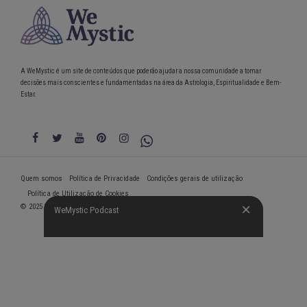
A WeMystic é um site de conteúdos que poderão ajudar a nossa comunidade a tomar
decisões mais conscientes e fundamentadas na área da Astrologia, Espiritualidade e Bem-
Estar.
Quem somos
Política de Privacidade
Condições gerais de utilização
Política de Utilização de Cookies
© 2025 WeMystic - Feito por nós, com ♥
WeMystic Podcast
WeMystic Podcast