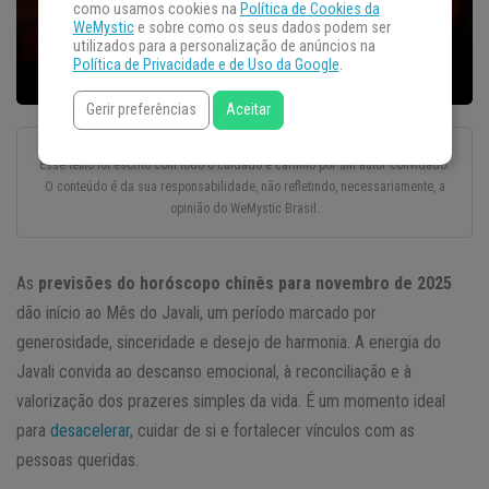
como usamos cookies na
Política de Cookies da
WeMystic
e sobre como os seus dados podem ser
utilizados para a personalização de anúncios na
Política de Privacidade e de Uso da Google
.
Gerir preferências
Aceitar
Esse texto foi escrito com todo o cuidado e carinho por um autor convidado.
O conteúdo é da sua responsabilidade, não refletindo, necessariamente, a
opinião do WeMystic Brasil.
As
previsões do horóscopo chinês para novembro de 2025
dão início ao Mês do Javali, um período marcado por
generosidade, sinceridade e desejo de harmonia. A energia do
Javali convida ao descanso emocional, à reconciliação e à
valorização dos prazeres simples da vida. É um momento ideal
para
desacelerar
, cuidar de si e fortalecer vínculos com as
pessoas queridas.