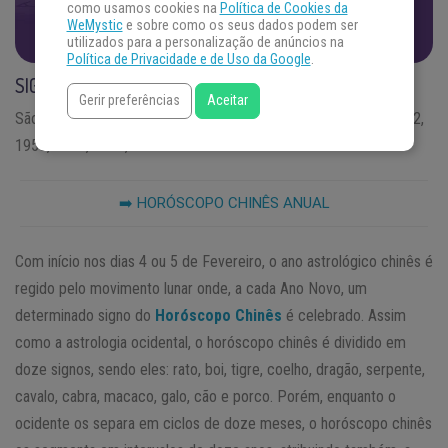
DESCUBRA AS RESPOSTAS
como usamos cookies na
Política de Cookies da
WeMystic
e sobre como os seus dados podem ser
utilizados para a personalização de anúncios na
Política de Privacidade e de Uso da Google
.
SIGNO DE TIGRE
Gerir preferências
Aceitar
São do signo Tigre os que nasceram em 1998, 1986, 1974, 1962,
1950, 1938, 1926, 1914
➡️ HORÓSCOPO CHINÊS ANUAL
Com início nos dias 4 ou 5 de Fevereiro, o ano astrológico chinês é
regido pelo movimento lunar onde, a cada Ano Novo, um
determinado signo do
Horóscopo Chinês
é celebrado. Assim
como a astrologia ocidental, o horóscopo chinês é dividido em
doze signos, sendo eles: rato, boi, tigre, coelho, dragão, serpente,
cavalo, cabra, macaco, galo, cão e porco. Porém, enquanto o
ocidente os separa em ciclos de doze meses, o horóscopo chinês