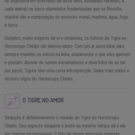
os segmenta em intervalos de doze anos, atribuindo também, a
cada animal, os cinco elementos fundamentais que na filosofia
oriental são a composição do universo: metal, madeira, água, fogo
e terra.
Ousados, muito seguros de si e atraentes, os nativos de Tigre no
Horóscopo Chinês são líderes natos. Com um ar autoritário eles
sempre mantém os outros na linha, exatamente o que eles querem
e gostam. Apesar de serem encantadores e divertidos de se ter
por perto, Tigres têm uma certa introspecção. Saiba mais sobre o
terceiro signo do Horóscopo Chinês.
O TIGRE NO AMOR
Sedução é definitivamente o reinado do Tigre do Horóscopo
Chinês. Seu aspecto elegante e bruto ao mesmo tempo dá a ele
um charme incomparável. O fato de terem emoções intensas