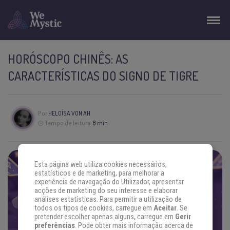
HORÓSCOPO CHINÊS: AS
CARACTERÍSTICAS DO SIGNO DE TIGRE
Por
HELOÍSA VON AH
Tempo de leitura:
8 min
Esta página web utiliza cookies necessários,
ENCONTRE AS RESPOSTAS QUE
estatísticos e de marketing, para melhorar a
experiência de navegação do Utilizador, apresentar
VOCÊ PROCURA
acções de marketing do seu interesse e elaborar
análises estatísticas. Para permitir a utilização de
Concentre sua energia na sua pergunta e escolha um
todos os tipos de cookies, carregue em
Aceitar
. Se
oráculo. Se prepare.
pretender escolher apenas alguns, carregue em
Gerir
preferências
. Pode obter mais informação acerca de