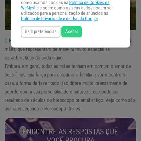
como usamos cookies na
Política de Cookies da
WeMystic
e sobre como os seus dados podem ser
utilizados para a personalização de anúncios na
Política de Privacidade e de Uso da Google
.
Gerir preferências
Aceitar
O
Horóscopo Chinês
nos ajuda a revelar muitas qualidades das
mães, que representam de maneira muito especial as
características de cada signo.
Embora, em geral, todas as mães tenham em comum o amor de
seus filhos, sua força para empurrar a família e ser o centro da
casa, a forma de fazer tudo isso difere muito intensamente de
acordo com a sua personalidade e natureza, que pode ser
resultado de séculos do horóscopo oriental antigo. Veja como são
as mães segundo o Horóscopo Chinês.
ENCONTRE AS RESPOSTAS QUE
VOCÊ PROCURA