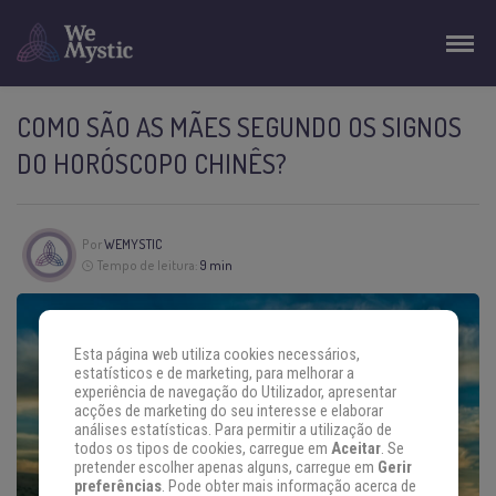
COMO SÃO AS MÃES SEGUNDO OS SIGNOS
DO HORÓSCOPO CHINÊS?
Por
WEMYSTIC
Tempo de leitura:
9 min
Esta página web utiliza cookies necessários,
estatísticos e de marketing, para melhorar a
experiência de navegação do Utilizador, apresentar
acções de marketing do seu interesse e elaborar
análises estatísticas. Para permitir a utilização de
todos os tipos de cookies, carregue em
Aceitar
. Se
pretender escolher apenas alguns, carregue em
Gerir
preferências
. Pode obter mais informação acerca de