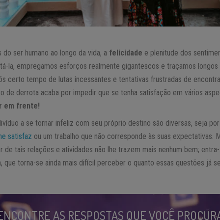
s do ser humano ao longo da vida, a
felicidade
e plenitude dos sentimen
stá-la, empregamos esforços realmente gigantescos e traçamos longo
pós certo tempo de lutas incessantes e tentativas frustradas de encontra
nto de derrota acaba por impedir que se tenha satisfação em vários asp
r em frente!
víduo a se tornar infeliz com seu próprio destino são diversas, seja po
he satisfaz
ou um trabalho que não corresponde às suas expectativas. M
r de tais relações e atividades não lhe trazem mais nenhum bem; entr
a, que torna-se ainda mais difícil perceber o quanto essas questões já 
ENCONTRE AS RESPOSTAS QUE VOCÊ PROCUR