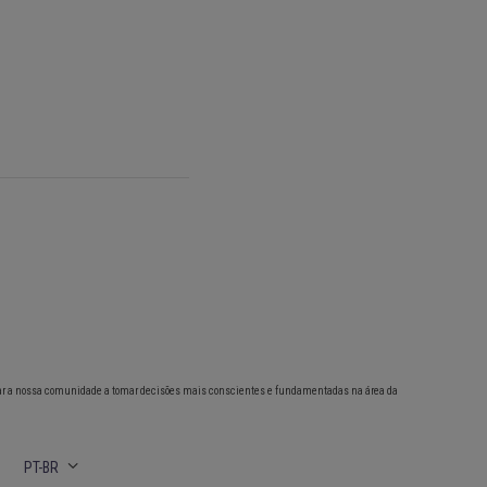
ar a nossa comunidade a tomar decisões mais conscientes e fundamentadas na área da
PT-BR