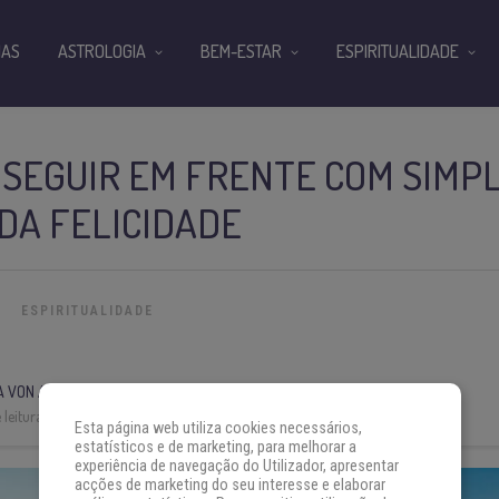
IAS
ASTROLOGIA
BEM-ESTAR
ESPIRITUALIDADE
SEGUIR EM FRENTE COM SIMP
DA FELICIDADE
ESPIRITUALIDADE
A VON AH
leitura:
4 min
Esta página web utiliza cookies necessários,
estatísticos e de marketing, para melhorar a
experiência de navegação do Utilizador, apresentar
acções de marketing do seu interesse e elaborar