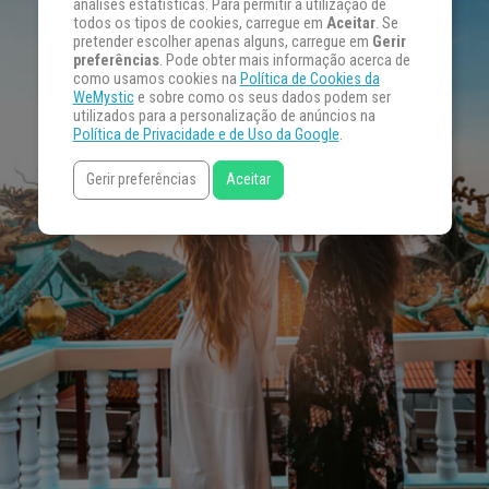
análises estatísticas. Para permitir a utilização de
todos os tipos de cookies, carregue em
Aceitar
. Se
pretender escolher apenas alguns, carregue em
Gerir
preferências
. Pode obter mais informação acerca de
como usamos cookies na
Política de Cookies da
WeMystic
e sobre como os seus dados podem ser
utilizados para a personalização de anúncios na
Política de Privacidade e de Uso da Google
.
Gerir preferências
Aceitar