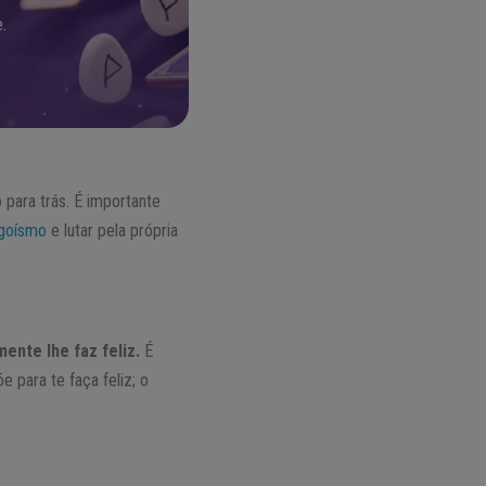
.
para trás. É importante
goísmo
e lutar pela própria
mente lhe faz feliz.
É
e para te faça feliz; o