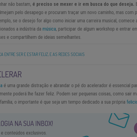
onhar não bastam,
é preciso se mexer e ir em busca do que deseja.
E
e almejam pelo desapego e procuram traçar um novo caminho, mas com 
xemplo, se o desejo for algo como iniciar uma carreira musical, comece 
ionados a indústria da
música
, participar de algum workshop e entrar 
es e compartilhem de ideias semelhantes.
A ENTRE SER E ESTAR FELIZ, E AS REDES SOCIAIS
ELERAR
ia
é uma grande distração e abrandar o pé do acelerador é essencial par
lmente poderá lhe fazer feliz. Podem ser pequenas coisas, como sair 
amília; o importante é que seja um tempo dedicado a sua própria
felic
OGIA NA SUA INBOX!
 e conteúdos exclusivos.