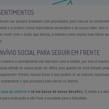
 SENTIMENTOS
 devem ser sempre avaliados com prioridades, pois colocar os sentim
sinta a si próprio como importância secundária e de pouco valor. Isso é 
 se vestir com o estilo que deseja, a maneira como expõe suas ideias 
o.
NVÍVIO SOCIAL PARA SEGUIR EM FRENTE
o coletivo e normalmente não lida bem com a solidão, por isso é importa
 essa atitude às vezes pode ser difícil, pois quando se está tomado pel
aparecem. Porém, nessas horas é que podem vir as maiores surpresas, 
 exatamente o que precisava para elevar os ânimos.
a
zona de conforto
e
vá em busca de novos desafios.
O medo e a ansi
s para motivação e não frear a escalada para a felicidade.