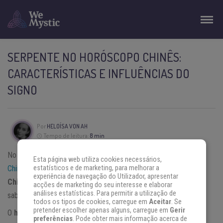
SERPENTE NO HORÓSCOPO CHINÊS:
CARACTERÍSTICAS E INFLUÊNCIAS DO
SIGNO
Por
HELOÍSA VON AH
Tempo de leitura:
8 min
No último dia 29 de janeiro de 2025, celebramos o
Ano Novo
Esta página web utiliza cookies necessários,
Chinês
, que marca o início do Ano da
Serpente no Horóscopo
estatísticos e de marketing, para melhorar a
experiência de navegação do Utilizador, apresentar
Chinês
, sob o elemento Madeira, um ciclo que traz renovação,
acções de marketing do seu interesse e elaborar
análises estatísticas. Para permitir a utilização de
sabedoria e profundidade.
todos os tipos de cookies, carregue em
Aceitar
. Se
pretender escolher apenas alguns, carregue em
Gerir
O
horóscopo chinês
, regido pela lua, segue um sistema único
preferências
. Pode obter mais informação acerca de