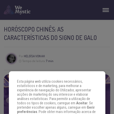
HORÓSCOPO CHINÊS: AS
CARACTERÍSTICAS DO SIGNO DE GALO
Por
HELOÍSA VON AH
Tempo de leitura:
7 min
Esta página web utiliza cookies necessários,
ENCONTRE AS RESPOSTAS QUE
estatísticos e de marketing, para melhorar a
experiência de navegação do Utilizador, apresentar
VOCÊ PROCURA
acções de marketing do seu interesse e elaborar
análises estatísticas. Para permitir a utilização de
Concentre sua energia na sua pergunta e escolha um
todos os tipos de cookies, carregue em
Aceitar
. Se
oráculo. Se prepare.
pretender escolher apenas alguns, carregue em
Gerir
preferências
. Pode obter mais informação acerca de