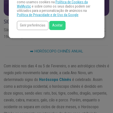
DESCUBRA AS RESPOSTAS
como usamos cookies na
Política de Cookies da
WeMystic
e sobre como os seus dados podem ser
utilizados para a personalização de anúncios na
Política de Privacidade e de Uso da Google
.
SIGNO DE GALO
Gerir preferências
Aceitar
São do signo Galo os que nasceram em 1993, 1981, 1969, 1957,
1945, 1933, 1921
➡️ HORÓSCOPO CHINÊS ANUAL
Com início nos dias 4 ou 5 de Fevereiro, o ano astrológico chinês é
regido pelo movimento lunar onde, a cada Ano Novo, um
determinado signo do
Horóscopo Chinês
é celebrado. Assim
como a astrologia ocidental, o horóscopo chinês é dividido em
doze signos, sendo eles: rato, boi, tigre, coelho, dragão, serpente,
cavalo, cabra, macaco, galo, cão e porco. Porém, enquanto o
ocidente os separa em ciclos de doze meses, o Horóscopo