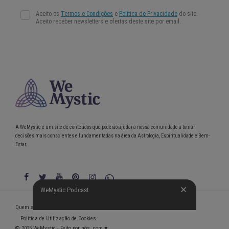
A WeMystic é um site de conteúdos que poderão ajudar a nossa comunidade a tomar
decisões mais conscientes e fundamentadas na área da Astrologia, Espiritualidade e Bem-
Estar.
WeMystic Podcast
WeMystic Podcast
Quem somos
Política de Privacidade
Condições gerais de utilização
Política de Utilização de Cookies
© 2025 WeMystic - Feito por nós, com ♥