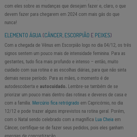
com eles sobre as mudanças que desejam fazer e, claro, o que
devem fazer para chegarem em 2024 com mais gás do que
nunca!
ELEMENTO ÁGUA
(
CÂNCER
,
ESCORPIÃO
E
PEIXES
)
Com a chegada de Vênus em Escorpião logo no dia 04/12, os três
signos sentem um pouco mais de intensidade feminina. Para as
gestantes, tudo fica mais profundo e intenso – então, muito
cuidado com sua rotina e as escolhas diárias, para que não sinta
demais nesse período. Para as mães, o momento é de
autodescoberta e
autocuidado.
Lembre-se também de se
priorizar um pouco mais dentro das rotinas e deveres de casa e
com a família.
Mercúrio fica retrógrado
em Capricórnio, no dia
12/12 e pode trazer alguns imprevistos na rotina geral. Porém,
com o Natal sendo celebrado com a magnífica
Lua Cheia
em
Câncer, certifique-se de fazer seus pedidos, pois eles ganham
energias de concretização.