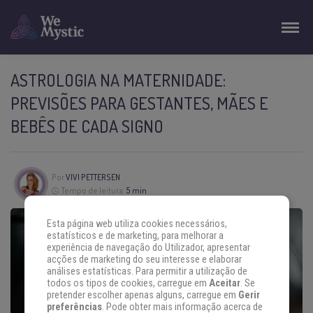
ASTROLOGIA NA MATERNIDADE:
PREVISÕES PARA GESTANTES, MÃES E
BEBÊS DE CADA SIGNO
Por
VIVI PETTERSEN
Tempo de leitura:
5 min
Esta página web utiliza cookies necessários,
estatísticos e de marketing, para melhorar a
experiência de navegação do Utilizador, apresentar
acções de marketing do seu interesse e elaborar
análises estatísticas. Para permitir a utilização de
todos os tipos de cookies, carregue em
Aceitar
. Se
pretender escolher apenas alguns, carregue em
Gerir
preferências
. Pode obter mais informação acerca de