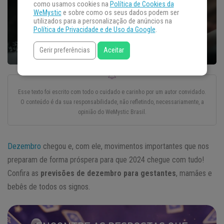
como usamos cookies na
Política de Cookies da
WeMystic
e sobre como os seus dados podem ser
utilizados para a personalização de anúncios na
Política de Privacidade e de Uso da Google
.
Gerir preferências
Aceitar
Esse texto foi escrito com todo o cuidado e carinho por um autor convidado.
O conteúdo é da sua responsabilidade, não refletindo, necessariamente, a
opinião do WeMystic Brasil.
Dezembro
chegou e, com ele, movimentos importantes que nos
preparam de forma próspera para que 2024 chegue com tudo!
Confira as
previsões de dezembro para gestantes
, mamães e
bebês de todos os signos.