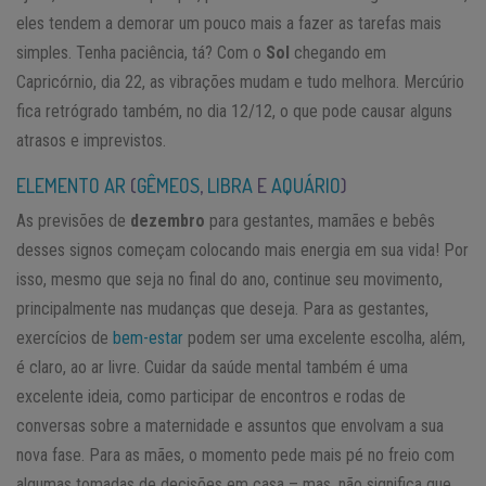
eles tendem a demorar um pouco mais a fazer as tarefas mais
simples. Tenha paciência, tá? Com o
Sol
chegando em
Capricórnio, dia 22, as vibrações mudam e tudo melhora. Mercúrio
fica retrógrado também, no dia 12/12, o que pode causar alguns
atrasos e imprevistos.
ELEMENTO AR
(
GÊMEOS
,
LIBRA
E
AQUÁRIO
)
As previsões de
dezembro
para gestantes, mamães e bebês
desses signos começam colocando mais energia em sua vida! Por
isso, mesmo que seja no final do ano, continue seu movimento,
principalmente nas mudanças que deseja. Para as gestantes,
exercícios de
bem-estar
podem ser uma excelente escolha, além,
é claro, ao ar livre. Cuidar da saúde mental também é uma
excelente ideia, como participar de encontros e rodas de
conversas sobre a maternidade e assuntos que envolvam a sua
nova fase. Para as mães, o momento pede mais pé no freio com
algumas tomadas de decisões em casa – mas, não significa que