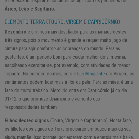
é necessário respirar fundo antes de agir com os pequenos de
Áries, Leão e Sagitário
.
ELEMENTO TERRA
(
TOURO
,
VIRGEM
E
CAPRICÓRNIO
)
Dezembro
é um mês mais desafiador para as mamães destes
três signos, pois o movimento é grande e requer muito jogo de
cintura para agir conforme as cobranças do mundo. Para as
gestantes, é um período bom para cuidar melhor de si mesma,
escolhendo exercitar-se, por exemplo, com atividades de menor
impacto. No começo do mês, com a
Lua Minguante
em Virgem, os
sentimentos podem ficar mais à flor da pele. Para as mães, é uma
fase de muito trabalho. Mercúrio entra em Capricórnio já no dia
01/12, o que promove dinamismo e aumento das
responsabilidades também.
Filhos destes signos
(Touro, Virgem e Capricórnio): Nesta fase,
os filhotes dos signos de Terra precisarão um pouco mais da sua
ajuda, mamãe. Isso porque, por estarem com a energia mais baixa,