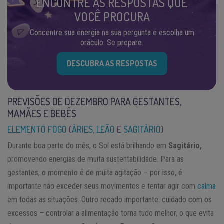
ENCONTRE AS RESPOSTAS QUE
VOCÊ PROCURA
Concentre sua energia na sua pergunta e escolha um
oráculo. Se prepare.
DESCUBRA AS RESPOSTAS
PREVISÕES DE DEZEMBRO PARA GESTANTES,
MAMÃES E BEBÊS
ELEMENTO FOGO
(
ÁRIES
,
LEÃO
E
SAGITÁRIO
)
Durante boa parte do mês, o Sol está brilhando em
Sagitário,
promovendo energias de muita sustentabilidade. Para as
gestantes, o momento é de muita agitação – por isso, é
importante não exceder seus movimentos e tentar agir com
calma
em todas as situações. Outro recado importante: cuidado com os
excessos – controlar a alimentação torna tudo melhor, o que evita