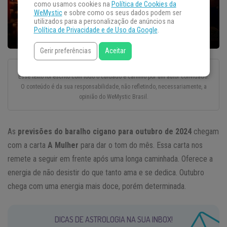
como usamos cookies na
Política de Cookies da
WeMystic
e sobre como os seus dados podem ser
utilizados para a personalização de anúncios na
Política de Privacidade e de Uso da Google
.
Gerir preferências
Aceitar
Esse texto foi escrito com todo o cuidado e carinho por um autor convidado.
O conteúdo é da sua responsabilidade, não refletindo, necessariamente, a
opinião do WeMystic Brasil.
As
previsões do baralho cigano para outubro de 2024
chegam
com a carta
A Mulher
para dar o tom do mês. Essa carta nos
remete a seguir em frente após uma longa caminhada. Oferece a
energia de não desistir do que tanto ama e se dedica. Outubro
chega com uma energia mais doce, porém determinada.
DICAS DE ASTROLOGIA NA SUA INBOX!