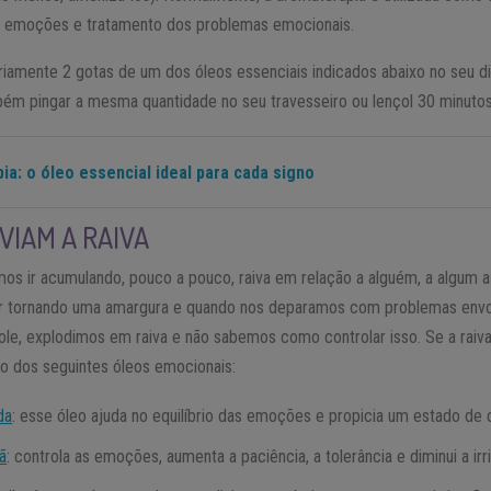
as emoções e tratamento dos problemas emocionais.
riamente 2 gotas de um dos óleos essenciais indicados abaixo no seu d
ém pingar a mesma quantidade no seu travesseiro ou lençol 30 minutos
a: o óleo essencial ideal para cada signo
VIAM A RAIVA
mos ir acumulando, pouco a pouco, raiva em relação a alguém, a algum a
ser tornando uma amargura e quando nos deparamos com problemas env
ole, explodimos em raiva e não sabemos como controlar isso. Se a rai
so dos seguintes óleos emocionais:
da
: esse óleo ajuda no equilíbrio das emoções e propicia um estado de 
ã
: controla as emoções, aumenta a paciência, a tolerância e diminui a irri