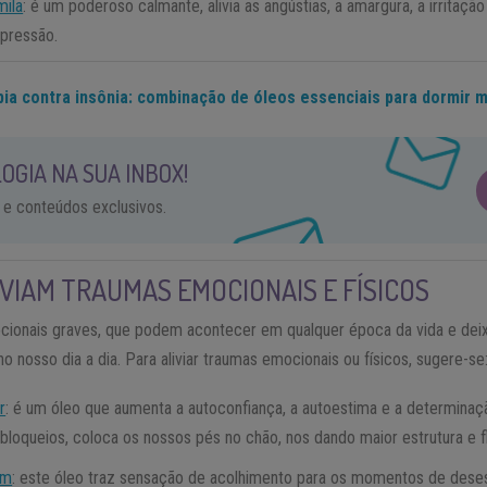
ila
: é um poderoso calmante, alivia as angústias, a amargura, a irritação
pressão.
ia contra insônia: combinação de óleos essenciais para dormir 
OGIA NA SUA INBOX!
 e conteúdos exclusivos.
VIAM TRAUMAS EMOCIONAIS E FÍSICOS
cionais graves, que podem acontecer em qualquer época da vida e dei
 nosso dia a dia. Para aliviar traumas emocionais ou físicos, sugere-se
r
: é um óleo que aumenta a autoconfiança, a autoestima e a determina
a bloqueios, coloca os nossos pés no chão, nos dando maior estrutura e fl
im
: este óleo traz sensação de acolhimento para os momentos de dese