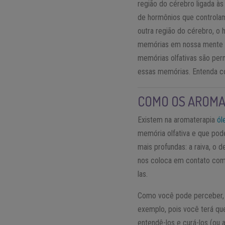
região do cérebro ligada à
de hormônios que controlam
outra região do cérebro, o
memórias em nossa mente l
memórias olfativas são per
essas memórias. Entenda 
COMO OS AROMA
Existem na aromaterapia
ól
memória olfativa e que po
mais profundas: a raiva, o 
nos coloca em contato com
las.
Como você pode perceber, n
exemplo, pois você terá que
entendê-los e curá-los (ou 