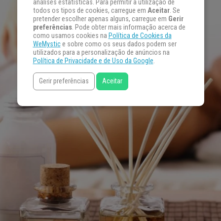
análises estatísticas. Para permitir a utilização de
todos os tipos de cookies, carregue em
Aceitar
. Se
pretender escolher apenas alguns, carregue em
Gerir
preferências
. Pode obter mais informação acerca de
como usamos cookies na
Política de Cookies da
WeMystic
e sobre como os seus dados podem ser
utilizados para a personalização de anúncios na
Política de Privacidade e de Uso da Google
.
Gerir preferências
Aceitar