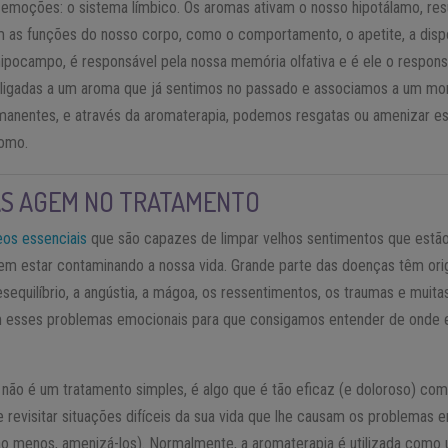
s emoções: o sistema límbico. Os aromas ativam o nosso hipotálamo, r
 as funções do nosso corpo, como o comportamento, o apetite, a disp
 hipocampo, é responsável pela nossa memória olfativa e é ele o respon
igadas a um aroma que já sentimos no passado e associamos a um mom
manentes, e através da aromaterapia, podemos resgatas ou amenizar es
como.
S AGEM NO TRATAMENTO
eos essenciais
que são capazes de limpar velhos sentimentos que estã
dem estar contaminando a nossa vida. Grande parte das doenças têm o
desequilíbrio, a angústia, a mágoa, os ressentimentos, os traumas e muita
 esses problemas emocionais para que consigamos entender de onde 
ão é um tratamento simples, é algo que é tão eficaz (e doloroso) com
 revisitar situações difíceis da sua vida que lhe causam os problemas 
ao menos, amenizá-los). Normalmente, a aromaterapia é utilizada como u