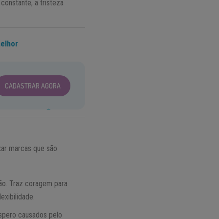
 constante, a tristeza
melhor
CADASTRAR AGORA
xar marcas que são
:
ção. Traz coragem para
exibilidade.
spero causados pelo