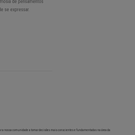
teimosia de pensamentos
de se expressar.
ar a nossa comunidade a tomar decisões mais conscientes e fundamentadas na área da