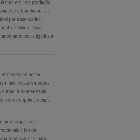
esultando em uma produção
osição e o bom humor. Já
sável por desencadear
ento já vivido. Essas
tados emocionais ligados a
o atrelados em nossa
rigem nas nossas emoções
s outras. A aromaterapia
ela vem e depois amenizá-
o uma terapia, por
emocionais a fim de
ma terapia auxiliar para