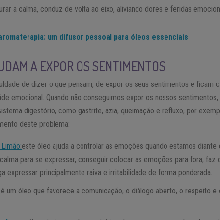
aurar a calma, conduz de volta ao eixo, aliviando dores e feridas emocion
 aromaterapia: um difusor pessoal para óleos essenciais
UDAM A EXPOR OS SENTIMENTOS
uldade de dizer o que pensam, de expor os seus sentimentos e ficam 
saúde emocional. Quando não conseguimos expor os nossos sentimentos
istema digestório, como gastrite, azia, queimação e refluxo, por exemp
tamento deste problema:
 Limão:
este óleo ajuda a controlar as emoções quando estamos diante 
r calma para se expressar, conseguir colocar as emoções para fora, faz
a expressar principalmente raiva e irritabilidade de forma ponderada.
: é um óleo que favorece a comunicação, o diálogo aberto, o respeito e