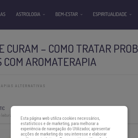
IAS
ASTROLOGIA
BEM-ESTAR
ESPIRITUALIDADE
E CURAM – COMO TRATAR PRO
S COM AROMATERAPIA
RAPIAS ALTERNATIVAS
TIC
leitura:
5 min
Esta página web utiliza cookies necessários,
estatísticos e de marketing, para melhorar a
experiência de navegação do Utilizador, apresentar
acções de marketing do seu interesse e elaborar