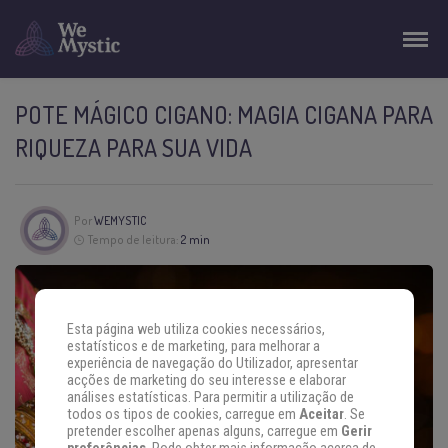
POTE MÁGICO CIGANO: MAGIA CIGANA PARA
RIQUEZA PARA SUA VIDA
Por
WEMYSTIC
Tempo de leitura:
2 min
Esta página web utiliza cookies necessários,
estatísticos e de marketing, para melhorar a
experiência de navegação do Utilizador, apresentar
acções de marketing do seu interesse e elaborar
análises estatísticas. Para permitir a utilização de
todos os tipos de cookies, carregue em
Aceitar
. Se
pretender escolher apenas alguns, carregue em
Gerir