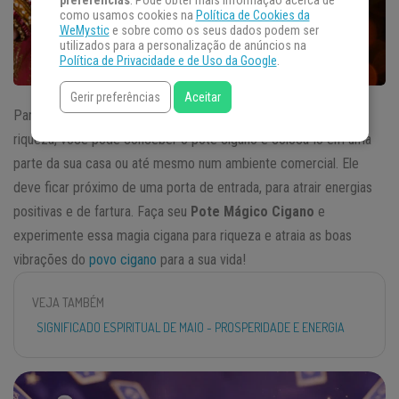
preferências
. Pode obter mais informação acerca de
como usamos cookies na
Política de Cookies da
WeMystic
e sobre como os seus dados podem ser
utilizados para a personalização de anúncios na
Política de Privacidade e de Uso da Google
.
Gerir preferências
Aceitar
Para atrair
prosperidade
, estabilidade financeira,
dinheiro
e
riqueza, você pode conceber o pote cigano e colocá-lo em uma
parte da sua casa ou até mesmo num ambiente comercial. Ele
deve ficar próximo de uma porta de entrada, para atrair energias
positivas e de fartura. Faça seu
Pote Mágico Cigano
e
experimente essa magia cigana para riqueza e atraia as boas
vibrações do
povo cigano
para a sua vida!
VEJA TAMBÉM
SIGNIFICADO ESPIRITUAL DE MAIO - PROSPERIDADE E ENERGIA