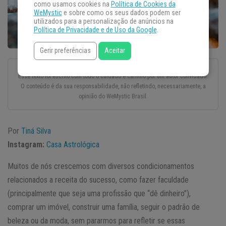
como usamos cookies na
Política de Cookies da
WeMystic
e sobre como os seus dados podem ser
utilizados para a personalização de anúncios na
Política de Privacidade e de Uso da Google
.
Gerir preferências
Aceitar
Esse texto foi escrito com todo o cuidado e carinho por um autor convidado.
O conteúdo é da sua responsabilidade, não refletindo, necessariamente, a
opinião do WeMystic Brasil.
Por
Tiná Silva
Instagram:
Casa Astrológica
Muitos de nós crescemos com diversos condicionamentos
relacionados a receita do sucesso, como fazer faculdade
(principalmente que seja uma profissão que “dê dinheiro”),
comprar um imóvel, construir uma família, seguir o padrão de
beleza ou da moda, sem pararmos para refletir se essas