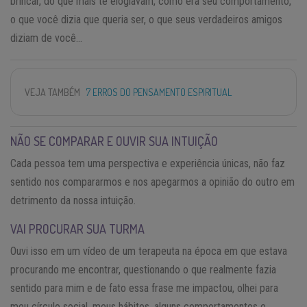
brincar, do que mais te elogiavam, como era seu comportamento,
o que você dizia que queria ser, o que seus verdadeiros amigos
diziam de você…
VEJA TAMBÉM
7 ERROS DO PENSAMENTO ESPIRITUAL
NÃO SE COMPARAR E OUVIR SUA INTUIÇÃO
Cada pessoa tem uma perspectiva e experiência únicas, não faz
sentido nos compararmos e nos apegarmos a opinião do outro em
detrimento da nossa intuição.
VAI PROCURAR SUA TURMA
Ouvi isso em um vídeo de um terapeuta na época em que estava
procurando me encontrar, questionando o que realmente fazia
sentido para mim e de fato essa frase me impactou, olhei para
meu círculo social, meus hábitos, alguns comportamentos e