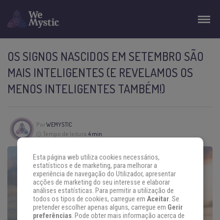
OS SIGNOS NASCIDOS EM SETEMBRO SÃO
MAIS INTELIGENTES (E REVELAMOS OS
MENOS INTELIGENTES TAMBÉM!)
Por
WEMYSTIC
Tempo de leitura:
4 min
Esta página web utiliza cookies necessários,
estatísticos e de marketing, para melhorar a
experiência de navegação do Utilizador, apresentar
acções de marketing do seu interesse e elaborar
análises estatísticas. Para permitir a utilização de
todos os tipos de cookies, carregue em
Aceitar
. Se
pretender escolher apenas alguns, carregue em
Gerir
preferências
. Pode obter mais informação acerca de