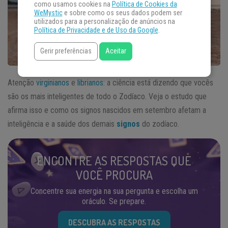
como usamos cookies na
Política de Cookies da
WeMystic
e sobre como os seus dados podem ser
utilizados para a personalização de anúncios na
Política de Privacidade e de Uso da Google
.
Gerir preferências
Aceitar
Atenção
virginianos
e
librianos:
a ciência está dizendo que vocês
são os mais inteligentes de todo o Zodíaco. Veja o estudo que
afirma isso e como os signos nascidos em setembro afetam a
inteligência e a saúde dos demais
signos
do zodíaco.
ENCONTRE AS RESPOSTAS QUE
VOCÊ PROCURA
Concentre sua energia na sua pergunta e escolha um
oráculo. Se prepare.
DESCUBRA AS RESPOSTAS