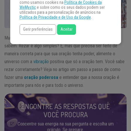
como usamos cookies na
Política de Cookies da
WeMystic
e sobre como os seus dados podem ser
utilizados para a personalização de anúncios na
Política de Privacidade e de Uso da Google
.
Gerir preferências
Aceitar
Muitas pessoas acham que sabem rezar quando na verdade não
sabem. Rezar é algo simples? É, mas que precisa ser feito de
maneira correta para que sua oração tenha poder, alimente o
universo com a
vibração
positiva que só a oração tem. Você sabe
rezar corretamente? Veja no artigo um passo a passo de como
fazer uma
oração poderosa
e entender que a nossa oração é
importante para nós e para todo o universo.
ENCONTRE AS RESPOSTAS QUE
VOCÊ PROCURA
Concentre sua energia na sua pergunta e escolha um
oráculo. Se prepare.