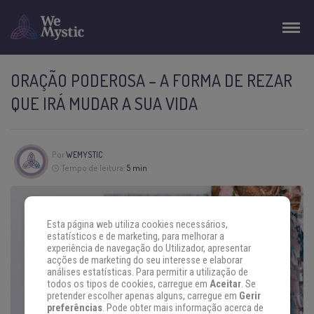
ORAÇÃO PODEROSA – A FORMA DE REZAR
QUE IRÁ MUDAR A SUA VIDA
Por
WEMYSTIC
Tempo de leitura:
5 min
Esta página web utiliza cookies necessários,
estatísticos e de marketing, para melhorar a
experiência de navegação do Utilizador, apresentar
acções de marketing do seu interesse e elaborar
análises estatísticas. Para permitir a utilização de
todos os tipos de cookies, carregue em
Aceitar
. Se
pretender escolher apenas alguns, carregue em
Gerir
preferências
. Pode obter mais informação acerca de