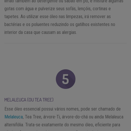
limão também ao detergente ou sabão em pó, e misture algumas
gotas com água e pulverize seus sofás, lençóis, cortinas e
tapetes. Ao utilizar esse óleo nas limpezas, irá remover as
bactérias e os poluentes reduzindo os gatilhos existentes no
interior da casa que causam as alergias.
MELALEUCA (OU TEA TREE)
Esse óleo essencial possui vários nomes, pode ser chamado de
Melaleuca
, Tea Tree, árvore-Ti, árvore-do-chá ou ainda Melaleuca
alternifólia. Trata-se exatamente do mesmo óleo, eficiente para