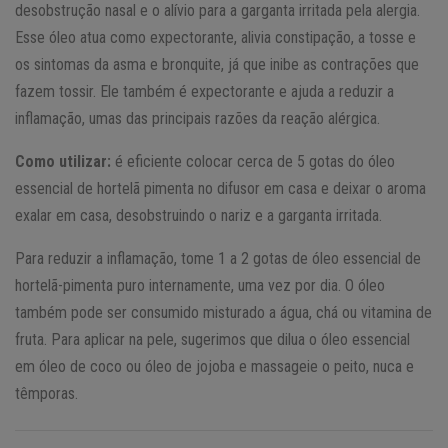
desobstrução nasal e o alívio para a garganta irritada pela alergia.
Esse óleo atua como expectorante, alivia constipação, a tosse e
os sintomas da asma e bronquite, já que inibe as contrações que
fazem tossir. Ele também é expectorante e ajuda a reduzir a
inflamação, umas das principais razões da reação alérgica.
Como utilizar:
é eficiente colocar cerca de 5 gotas do óleo
essencial de hortelã pimenta no difusor em casa e deixar o aroma
exalar em casa, desobstruindo o nariz e a garganta irritada.
Para reduzir a inflamação, tome 1 a 2 gotas de óleo essencial de
hortelã-pimenta puro internamente, uma vez por dia. O óleo
também pode ser consumido misturado a água, chá ou vitamina de
fruta. Para aplicar na pele, sugerimos que dilua o óleo essencial
em óleo de coco ou óleo de jojoba e massageie o peito, nuca e
têmporas.