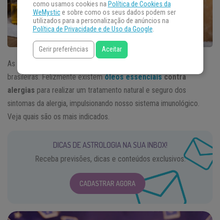
como usamos cookies na
Política de Cookies da
WeMystic
e sobre como os seus dados podem ser
utilizados para a personalização de anúncios na
Política de Privacidade e de Uso da Google
.
Gerir preferências
Aceitar
As alergias atingem 30% dos adultos e 40% das crianças
brasileiras. Felizmente existem
óleos essenciais
contra
alergias
para realizar um tratamento natural e seguro dos
sintomas da alergia, impulsionando nosso sistema imunológico.
Veja quais são os mais indicados.
DICAS DE ASTROLOGIA NA SUA INBOX!
Receba previsões, dicas e conteúdos exclusivos.
CADASTRAR AGORA