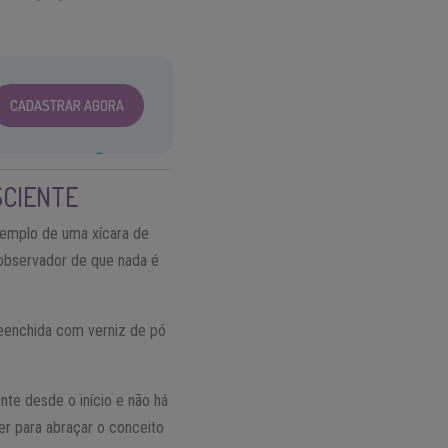
CADASTRAR AGORA
SCIENTE
xemplo de uma xícara de
 observador de que nada é
reenchida com verniz de pó
nte desde o início e não há
er para abraçar o conceito