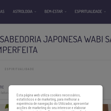
IAS
ASTROLOGIA
BEM-ESTAR
ESPIRITUALIDADE
 SABEDORIA JAPONESA WABI S
MPERFEITA
ESPIRITUALIDADE
TIC
leitura:
3 min
Esta página web utiliza cookies necessários,
estatísticos e de marketing, para melhorar a
experiência de navegação do Utilizador, apresentar
acções de marketing do seu interesse e elaborar