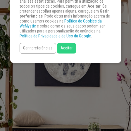
análises estatísticas. Para permitir a utilização de
todos os tipos de cookies, carregue em
Aceitar
. Se
pretender escolher apenas alguns, carregue em
Gerir
preferências
. Pode obter mais informação acerca de
como usamos cookies na
Política de Cookies da
WeMystic
e sobre como os seus dados podem ser
utilizados para a personalização de anúncios na
Política de Privacidade e de Uso da Google
.
Gerir preferências
Aceitar