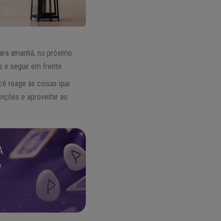
 para amanhã, no próximo
 e seguir em frente.
cê reage às coisas que
eições e aproveitar ao
A
.