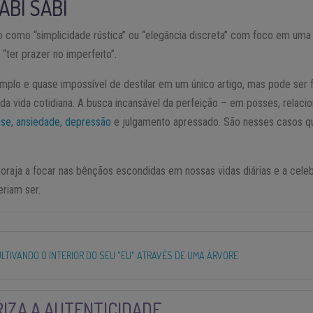
ABI SABI
do como “simplicidade rústica” ou “elegância discreta” com foco em um
 “ter prazer no imperfeito”.
mplo e quase impossível de destilar em um único artigo, mas pode ser 
 vida cotidiana. A busca incansável da perfeição – em posses, relaci
sse
,
ansiedade
,
depressão
e julgamento apressado. São nesses casos qu
coraja a focar nas bênçãos escondidas em nossas vidas diárias e a cel
riam ser.
ULTIVANDO O INTERIOR DO SEU "EU" ATRAVÉS DE UMA ÁRVORE
RIZA A AUTENTICIDADE