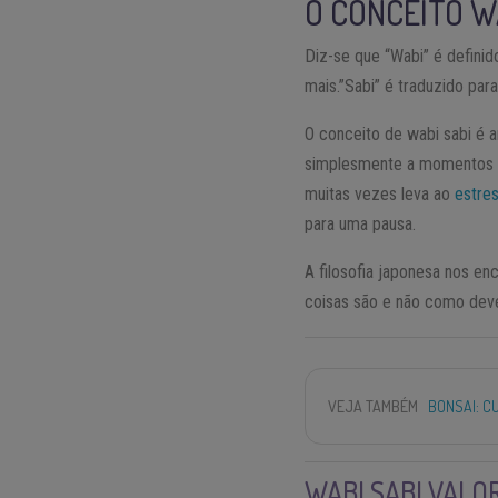
O CONCEITO W
Diz-se que “Wabi” é defini
mais.”Sabi” é traduzido para
O conceito de wabi sabi é a
simplesmente a momentos da
muitas vezes leva ao
estre
para uma pausa.
A filosofia japonesa nos en
coisas são e não como deve
VEJA TAMBÉM
BONSAI: C
WABI SABI VALO