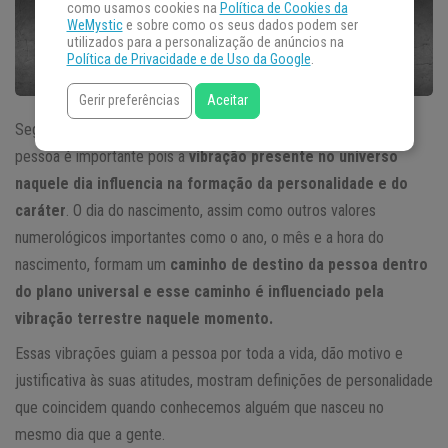
como usamos cookies na
Política de Cookies da
WeMystic
e sobre como os seus dados podem ser
utilizados para a personalização de anúncios na
Política de Privacidade e de Uso da Google
.
Gerir preferências
Aceitar
Segundo a numeróloga Alícia Galvan, o dia do nascimento da
pessoa é importante pois a
vibração presente no universo
naquele dia influencia na formação da personalidade e do
caráter
. O dia do nascimento, assim como outros valores
numerológicos importantes como o ano, o mês e a hora do
nascimento, formam um
caminho de destino da pessoa dentro
do plano universal e esse caminho é influenciado pela
vibração terrestre naquele momento.
Essas vibrações guiam a pessoa por toda a vida, dão motivo e
justificativa às suas atitudes, mostram definições de personalidade
que coincidem quando conhecemos alguém que nasceu no
mesmo dia que a gente.