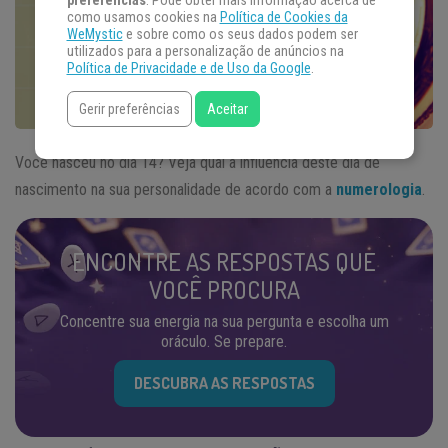
preferências
. Pode obter mais informação acerca de
como usamos cookies na
Política de Cookies da
WeMystic
e sobre como os seus dados podem ser
utilizados para a personalização de anúncios na
Política de Privacidade e de Uso da Google
.
Gerir preferências
Aceitar
Você nasceu no dia 14? Veja qual a influência deste dia de
nascimento na sua personalidade de acordo com a
numerologia
.
ENCONTRE AS RESPOSTAS QUE
VOCÊ PROCURA
Concentre sua energia na sua pergunta e escolha um
oráculo. Se prepare.
DESCUBRA AS RESPOSTAS