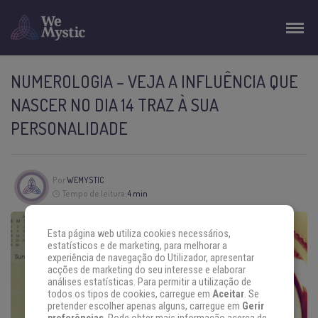
NUMEROLOGIA – VEJA A INFLUÊNCIA QUE
NASCER NO DIA 14 TRAZ À SUA
PERSONALIDADE
Por
WEMYSTIC
Tempo de leitura:
4 min
Esta página web utiliza cookies necessários,
estatísticos e de marketing, para melhorar a
experiência de navegação do Utilizador, apresentar
acções de marketing do seu interesse e elaborar
análises estatísticas. Para permitir a utilização de
todos os tipos de cookies, carregue em
Aceitar
. Se
pretender escolher apenas alguns, carregue em
Gerir