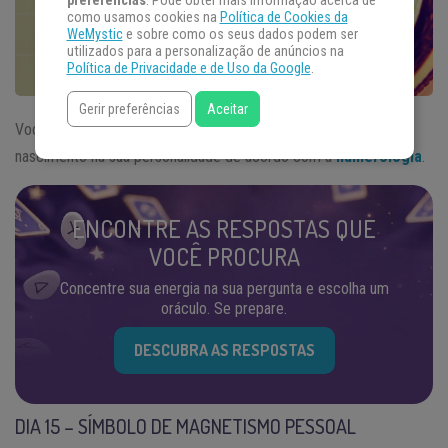
preferências
. Pode obter mais informação acerca de
como usamos cookies na
Política de Cookies da
WeMystic
e sobre como os seus dados podem ser
utilizados para a personalização de anúncios na
Política de Privacidade e de Uso da Google
.
Gerir preferências
Aceitar
Você nasceu no dia 15? Veja qual a influência deste dia de
nascimento na sua personalidade de acordo com a
numerologia
.
ENCONTRE AS RESPOSTAS QUE
VOCÊ PROCURA
Concentre sua energia na sua pergunta e escolha um
oráculo. Se prepare.
DESCUBRA AS RESPOSTAS
DIA 15 – SÍMBOLO DE MAGNETISMO PESSOAL