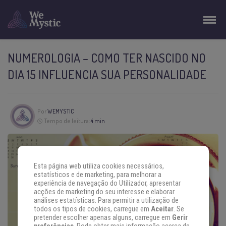
NUMEROLOGIA – COMO TER NASCIDO NO
DIA 15 INFLUENCIA SUA PERSONALIDADE
Por
WEMYSTIC
Tempo de leitura:
4 min
Esta página web utiliza cookies necessários,
estatísticos e de marketing, para melhorar a
experiência de navegação do Utilizador, apresentar
acções de marketing do seu interesse e elaborar
análises estatísticas. Para permitir a utilização de
todos os tipos de cookies, carregue em
Aceitar
. Se
pretender escolher apenas alguns, carregue em
Gerir