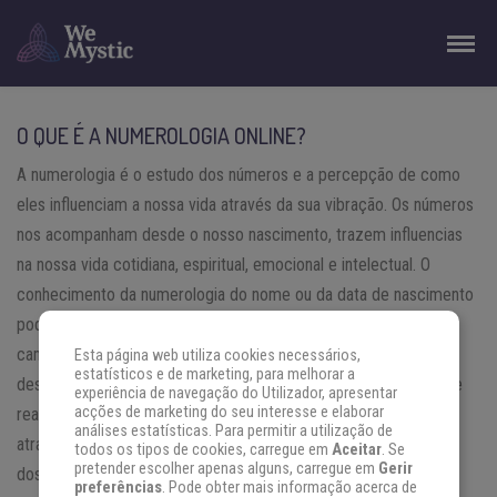
O QUE É A NUMEROLOGIA ONLINE?
A numerologia é o estudo dos números e a percepção de como
eles influenciam a nossa vida através da sua vibração. Os números
nos acompanham desde o nosso nascimento, trazem influencias
na nossa vida cotidiana, espiritual, emocional e intelectual. O
conhecimento da numerologia do nome ou da data de nascimento
pode ajudar na percepção da nossa personalidade, do nosso
caminho de destino, das energias que nós atraímos, dos nossos
Esta página web utiliza cookies necessários,
estatísticos e de marketing, para melhorar a
desafios e muito mais. A Numerologia Online é a forma digital de
experiência de navegação do Utilizador, apresentar
acções de marketing do seu interesse e elaborar
realização destes cálculos numéricos, é a forma de conectar
análises estatísticas. Para permitir a utilização de
através da internet muitas pessoas ao conhecimento da ciência
todos os tipos de cookies, carregue em
Aceitar
. Se
pretender escolher apenas alguns, carregue em
Gerir
dos números.
preferências
. Pode obter mais informação acerca de