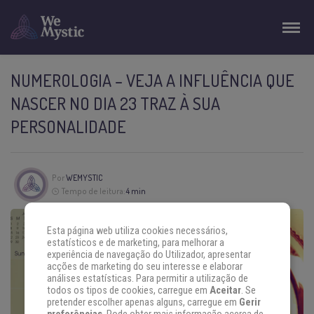
NUMEROLOGIA – VEJA A INFLUÊNCIA QUE
NASCER NO DIA 23 TRAZ À SUA
PERSONALIDADE
Por
WEMYSTIC
Tempo de leitura:
4 min
Esta página web utiliza cookies necessários,
estatísticos e de marketing, para melhorar a
experiência de navegação do Utilizador, apresentar
acções de marketing do seu interesse e elaborar
análises estatísticas. Para permitir a utilização de
todos os tipos de cookies, carregue em
Aceitar
. Se
pretender escolher apenas alguns, carregue em
Gerir