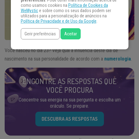
preferências
. Pode obter mais informação acerca de
como usamos cookies na
Política de Cookies da
WeMystic
e sobre como os seus dados podem ser
utilizados para a personalização de anúncios na
Política de Privacidade e de Uso da Google
.
Gerir preferências
Aceitar
Você nasceu no dia 23? Veja qual a influência deste dia de
nascimento na sua personalidade de acordo com a
numerologia
.
ENCONTRE AS RESPOSTAS QUE
VOCÊ PROCURA
Concentre sua energia na sua pergunta e escolha um
oráculo. Se prepare.
DESCUBRA AS RESPOSTAS