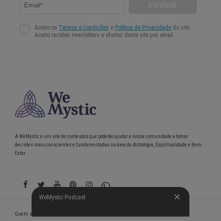
A WeMystic é um site de conteúdos que poderão ajudar a nossa comunidade a tomar
decisões mais conscientes e fundamentadas na área da Astrologia, Espiritualidade e Bem-
Estar.
WeMystic Podcast
WeMystic Podcast
Quem somos
Política de Privacidade
Condições gerais de utilização