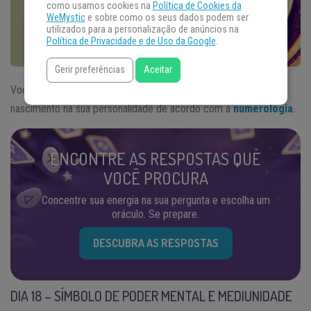
como usamos cookies na
Política de Cookies da
WeMystic
e sobre como os seus dados podem ser
utilizados para a personalização de anúncios na
Política de Privacidade e de Uso da Google
.
Gerir preferências
Aceitar
Você nasceu no dia 18? Veja qual a influência deste dia de
nascimento na sua personalidade de acordo com a
numerologia
.
ENCONTRE AS RESPOSTAS QUE
VOCÊ PROCURA
Concentre sua energia na sua pergunta e escolha um
oráculo. Se prepare.
DESCUBRA AS RESPOSTAS
DIA 18 – SÍMBOLO DE PODER MENTAL E MEDIUNIDADE