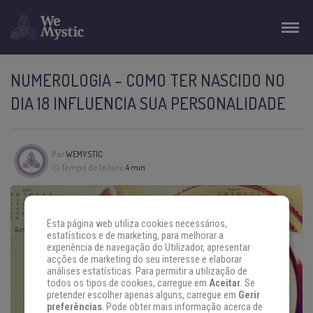
NUMEROLOGIA – COMO TER NASCIDO NO
DIA 18 INFLUENCIA SUA PERSONALIDADE
Por
WEMYSTIC
Tempo de leitura:
4 min
Esta página web utiliza cookies necessários,
estatísticos e de marketing, para melhorar a
experiência de navegação do Utilizador, apresentar
acções de marketing do seu interesse e elaborar
análises estatísticas. Para permitir a utilização de
todos os tipos de cookies, carregue em
Aceitar
. Se
pretender escolher apenas alguns, carregue em
Gerir
preferências
. Pode obter mais informação acerca de