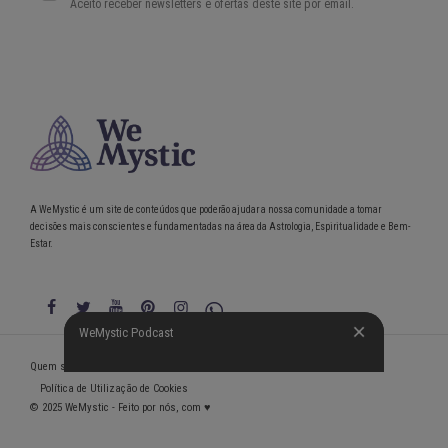
A WeMystic é um site de conteúdos que poderão ajudar a nossa comunidade a tomar
decisões mais conscientes e fundamentadas na área da Astrologia, Espiritualidade e Bem-
Estar.
WeMystic Podcast
WeMystic Podcast
Quem somos
Política de Privacidade
Condições gerais de utilização
Política de Utilização de Cookies
© 2025 WeMystic - Feito por nós, com ♥