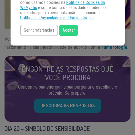
como usamos cookies na
Política de Cookies da
WeMystic
e sobre como os seus dados podem ser
utilizados para a personalização de anúncios na
Política de Privacidade e de Uso da Google
.
Gerir preferências
Aceitar
Você nasceu no dia 20? Veja qual a influência deste dia de
nascimento na sua personalidade de acordo com a
numerologia
.
ENCONTRE AS RESPOSTAS QUE
VOCÊ PROCURA
Concentre sua energia na sua pergunta e escolha um
oráculo. Se prepare.
DESCUBRA AS RESPOSTAS
DIA 20 – SÍMBOLO DO SENSIBILIDADE