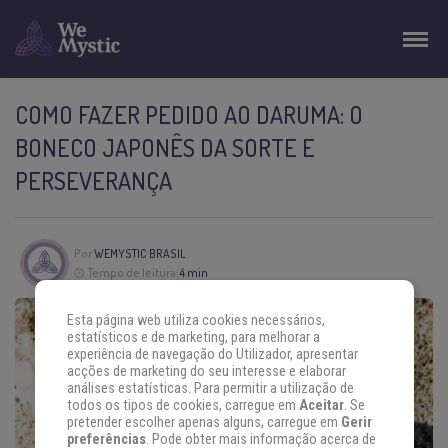
COMO FAZER PEDIDO AO DARUMA: O
BONECO JAPONÊS DA SORTE E
PERSEVERANÇA
Por
WEMYSTIC BRASIL
Tempo de leitura:
4 min
Esta página web utiliza cookies necessários,
estatísticos e de marketing, para melhorar a
experiência de navegação do Utilizador, apresentar
acções de marketing do seu interesse e elaborar
análises estatísticas. Para permitir a utilização de
todos os tipos de cookies, carregue em
Aceitar
. Se
pretender escolher apenas alguns, carregue em
Gerir
preferências
. Pode obter mais informação acerca de