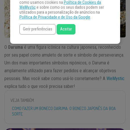
como usamos cookies na
Política de Cookies da
WeMystic
e sobre como os seus dados podem ser
utilizados para a personalização de anúncios na
Política de Privacidade e de Uso da Google
.
Gerir preferências
Aceitar
O
Daruma
é uma figura icônica na cultura japonesa, reconhecido
por seu papel como amuleto de sorte e símbolo de perseverança.
Um dos mais importantes símbolos nipônicos, o Daruma é
amplamente utilizado para fazer pedidos e alcançar objetivos
pessoais. Mas você sabe como usá-lo corretamente? A
WeMystic
explica tudo o que você precisa saber!
VEJA TAMBÉM
COMO FAZER UM BONECO DARUMA: O BONECO JAPONÊS DA BOA
SORTE