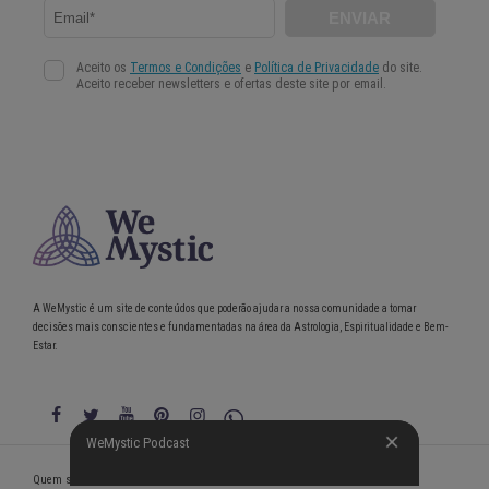
A WeMystic é um site de conteúdos que poderão ajudar a nossa comunidade a tomar
decisões mais conscientes e fundamentadas na área da Astrologia, Espiritualidade e Bem-
Estar.
WeMystic Podcast
WeMystic Podcast
Quem somos
Política de Privacidade
Condições gerais de utilização