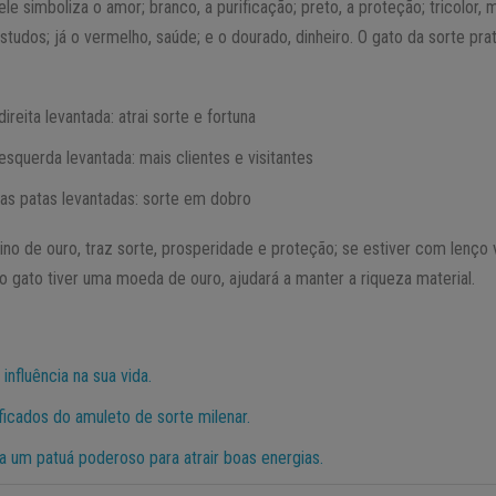
le simboliza o amor; branco, a purificação; preto, a proteção; tricolor, 
studos; já o vermelho, saúde; e o dourado, dinheiro. O gato da sorte pra
reita levantada: atrai sorte e fortuna
squerda levantada: mais clientes e visitantes
as patas levantadas: sorte em dobro
ino de ouro, traz sorte, prosperidade e proteção; se estiver com lenço
 o gato tiver uma moeda de ouro, ajudará a manter a riqueza material.
nfluência na sua vida.
ificados do amuleto de sorte milenar.
 um patuá poderoso para atrair boas energias.