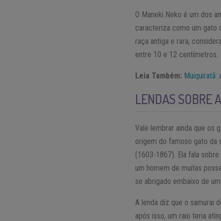
O Maneki Neko é um dos amu
caracteriza como um gato co
raça antiga e rara, conside
entre 10 e 12 centímetros.
Leia Também:
Muiquiratã:
LENDAS SOBRE A
Vale lembrar ainda que os g
origem do famoso gato da so
(1603-1867). Ela fala sobr
um homem de muitas posses,
se abrigado embaixo de uma 
A lenda diz que o samurai d
após isso, um raio teria ati