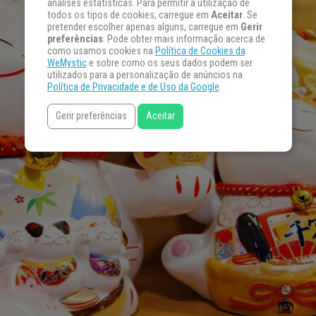
análises estatísticas. Para permitir a utilização de
todos os tipos de cookies, carregue em
Aceitar
. Se
pretender escolher apenas alguns, carregue em
Gerir
preferências
. Pode obter mais informação acerca de
como usamos cookies na
Política de Cookies da
WeMystic
e sobre como os seus dados podem ser
utilizados para a personalização de anúncios na
Política de Privacidade e de Uso da Google
.
Gerir preferências
Aceitar