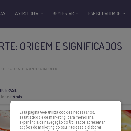
IAS
ASTROLOGIA
BEM-ESTAR
ESPIRITUALIDADE
RTE: ORIGEM E SIGNIFICADOS
REFLEXÕES E CONHECIMENTO
IC BRASIL
leitura:
4 min
Esta página web utiliza cookies necessários,
estatísticos e de marketing, para melhorar a
experiência de navegação do Utilizador, apresentar
acções de marketing do seu interesse e elaborar