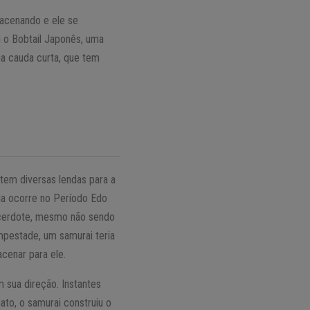
acenando e ele se
i o Bobtail Japonês, uma
sua cauda curta, que tem
stem diversas lendas para a
ria ocorre no Período Edo
sacerdote, mesmo não sendo
pestade, um samurai teria
acenar para ele.
 sua direção. Instantes
gato, o samurai construiu o