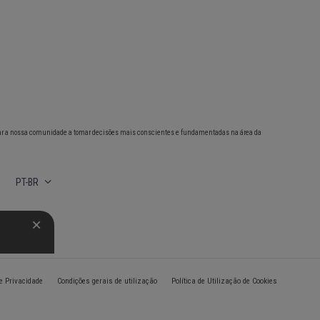
ar a nossa comunidade a tomar decisões mais conscientes e fundamentadas na área da
PT-BR
de Privacidade
Condições gerais de utilização
Política de Utilização de Cookies