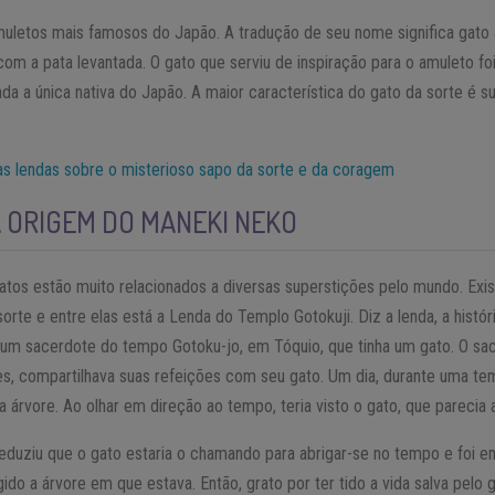
letos mais famosos do Japão. A tradução de seu nome significa gato 
m a pata levantada. O gato que serviu de inspiração para o amuleto fo
rada a única nativa do Japão. A maior característica do gato da sorte é 
 as lendas sobre o misterioso sapo da sorte e da coragem
 ORIGEM DO MANEKI NEKO
atos estão muito relacionados a diversas superstições pelo mundo. Exi
rte e entre elas está a Lenda do Templo Gotokuji. Diz a lenda, a histó
e um sacerdote do tempo Gotoku-jo, em Tóquio, que tinha um gato. O 
 compartilhava suas refeições com seu gato. Um dia, durante uma tem
árvore. Ao olhar em direção ao tempo, teria visto o gato, que parecia 
eduziu que o gato estaria o chamando para abrigar-se no tempo e foi em
ngido a árvore em que estava. Então, grato por ter tido a vida salva pelo 