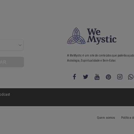
A WeMystic é um site de conteúdos que poderão ajud
Astrologia, Espiritualidade e Bem-Estar.
odcast
Quem somos
Política 